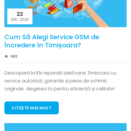
22
DEC. 2023
Cum Să Alegi Service GSM de
Încredere în Timișoara?
682
Descoperă la iFix reparatii telefoane Timisoara cu
service autorizat, garantie și piese de schimb
originale. Alegerea ta pentru eficiență și calitate!
CITEȘTE MAI MULT