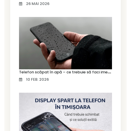
26 MAI 2026
T
elefon scăpat în apă – ce trebuie să faci imediat și ce greșeli să eviți
10 FEB. 2026