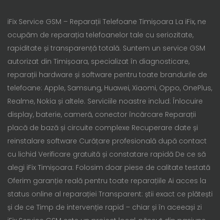
iFix Service GSM – Reparații Telefoane Timișoara La iFix, ne
ocupăm de reparația telefoanelor tale cu seriozitate,
rapiditate și transparență totală. Suntem un service GSM
autorizat din Timișoara, specializat în diagnosticare,
reparații hardware și software pentru toate brandurile de
telefoane: Apple, Samsung, Huawei, Xiaomi, Oppo, OnePlus,
Realme, Nokia și altele. Serviciile noastre includ: Înlocuire
display, baterie, cameră, conector încărcare Reparații
placă de bază și circuite complexe Recuperare date și
reinstalare software Curățare profesională după contact
cu lichid Verificare gratuită și constatare rapidă De ce să
alegi iFix Timișoara: Folosim doar piese de calitate testată
Oferim garanție reală pentru toate reparațiile Ai acces la
status online al reparației Transparent: știi exact ce plătești
și de ce Timp de intervenție rapid – chiar și în aceeași zi