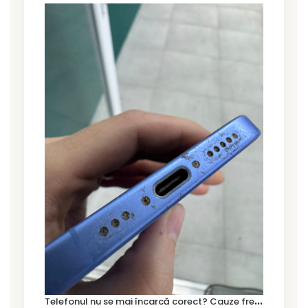
T
elefonul nu se mai încarcă corect? Cauze frecvente și soluții la service în Timișoara