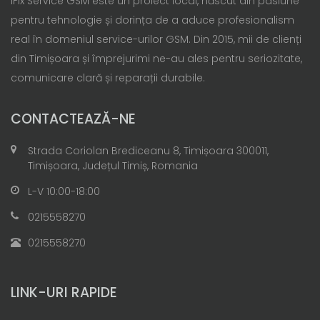
iFix Service GSM este un proiect local, născut din pasiune
pentru tehnologie și dorința de a aduce profesionalism
real în domeniul service-urilor GSM. Din 2015, mii de clienți
din Timișoara și împrejurimi ne-au ales pentru seriozitate,
comunicare clară și reparații durabile.
CONTACTEAZĂ-NE
Strada Coriolan Brediceanu 8, Timișoara 300011,
Timișoara, Județul Timiș, Romania
L-V 10:00-18:00
0215558270
0215558270
LINK-URI RAPIDE