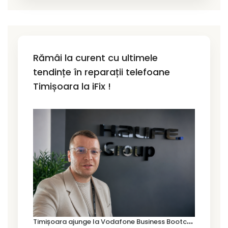
Rămâi la curent cu ultimele
tendințe în reparații telefoane
Timișoara la iFix !
T
imișoara ajunge la Vodafone Business Bootcamp prin Marius Cermian de la Armour România