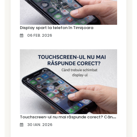
Display spart la telefon în Timișoara
06 FEB. 2026
T
ouchscreen-ul nu mai răspunde corect? Când trebuie schimbat display-ul
30 IAN. 2026