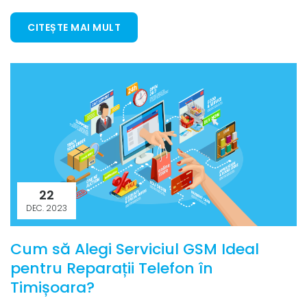
CITEȘTE MAI MULT
22
DEC. 2023
Cum să Alegi Serviciul GSM Ideal
pentru Reparații Telefon în
Timișoara?