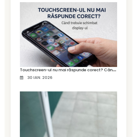
T
ouchscreen-ul nu mai răspunde corect? Când trebuie schimbat display-ul
30 IAN. 2026