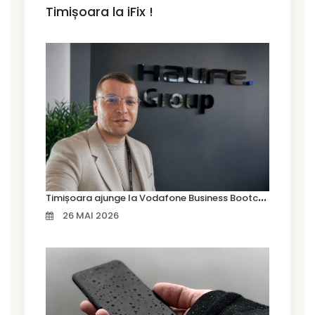
Timișoara la iFix !
T
imișoara ajunge la Vodafone Business Bootcamp prin Marius Cermian de la Armour România
26 MAI 2026