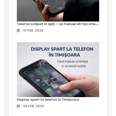
T
elefon scăpat în apă – ce trebuie să faci imediat și ce greșeli să eviți
10 FEB. 2026
Display spart la telefon în Timișoara
06 FEB. 2026