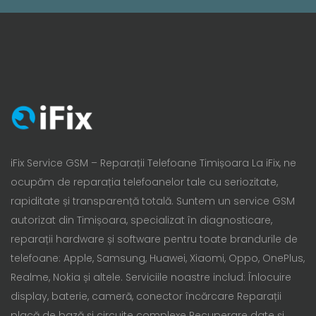
iFix Service GSM – Reparații Telefoane Timișoara La iFix, ne
ocupăm de reparația telefoanelor tale cu seriozitate,
rapiditate și transparență totală. Suntem un service GSM
autorizat din Timișoara, specializat în diagnosticare,
reparații hardware și software pentru toate brandurile de
telefoane: Apple, Samsung, Huawei, Xiaomi, Oppo, OnePlus,
Realme, Nokia și altele. Serviciile noastre includ: Înlocuire
display, baterie, cameră, conector încărcare Reparații
placă de bază și circuite complexe Recuperare date și