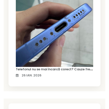
T
elefonul nu se mai încarcă corect? Cauze frecvente și soluții la service în Timișoara
26 IAN. 2026