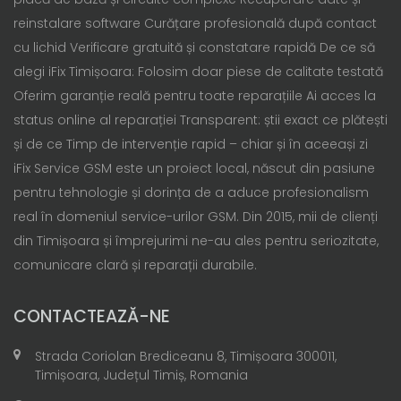
reinstalare software Curățare profesională după contact
cu lichid Verificare gratuită și constatare rapidă De ce să
alegi iFix Timișoara: Folosim doar piese de calitate testată
Oferim garanție reală pentru toate reparațiile Ai acces la
status online al reparației Transparent: știi exact ce plătești
și de ce Timp de intervenție rapid – chiar și în aceeași zi
iFix Service GSM este un proiect local, născut din pasiune
pentru tehnologie și dorința de a aduce profesionalism
real în domeniul service-urilor GSM. Din 2015, mii de clienți
din Timișoara și împrejurimi ne-au ales pentru seriozitate,
comunicare clară și reparații durabile.
CONTACTEAZĂ-NE
Strada Coriolan Brediceanu 8, Timișoara 300011,
Timișoara, Județul Timiș, Romania