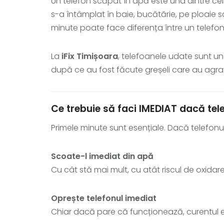
Un telefon scăpat în apă este una dintre cele 
s-a întâmplat în baie, bucătărie, pe ploaie s
minute poate face diferența între un telefon 
La
iFix Timișoara
, telefoanele udate sunt un 
după ce au fost făcute greșeli care au agr
Ce trebuie să faci IMEDIAT dacă tel
Primele minute sunt esențiale. Dacă telefonul
Scoate-l imediat din apă
Cu cât stă mai mult, cu atât riscul de oxidare
Oprește telefonul imediat
Chiar dacă pare că funcționează, curentul ele