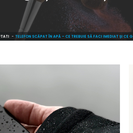
TATI
TELEFON SCĂPAT ÎN APĂ – CE TREBUIE SĂ FACI IMEDIAT ȘI CE GR