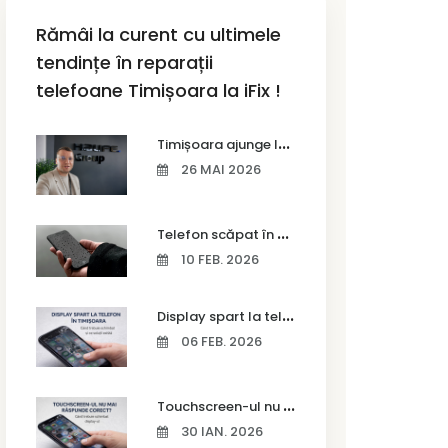
Rămâi la curent cu ultimele
tendințe în reparații
telefoane Timișoara la iFix !
T
imișoara ajunge la Vodafone Business Bootcamp prin Marius Cermian de la Armour România
26 MAI 2026
T
elefon scăpat în apă – ce trebuie să faci imediat și ce greșeli să eviți
10 FEB. 2026
D
isplay spart la telefon în Timișoara
06 FEB. 2026
T
ouchscreen-ul nu mai răspunde corect? Când trebuie schimbat display-ul
30 IAN. 2026