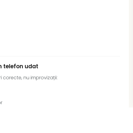
n telefon udat
 corecte, nu improvizații:
r