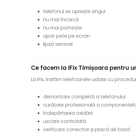
telefonul se oprește singur
nu mai încarcă
nu mai pornește
apar pete pe ecran
lipsă semnal
Ce facem la iFix Timișoara pentru u
La iFix, tratăm telefoanele udate cu proceduri
demontare completă a telefonului
curățare profesională a componentelo
îndepărtarea oxidării
uscare controlată
verificare conectori și placă de bază