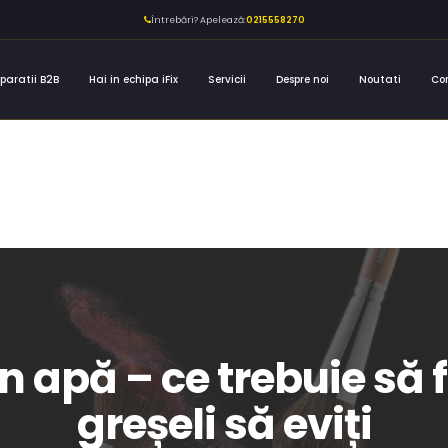
Întrebări? Apelează:
0215558270
paratii B2B
Hai in echipa iFix
Servicii
Despre noi
Noutati
Co
n apă – ce trebuie să f
greșeli să eviți