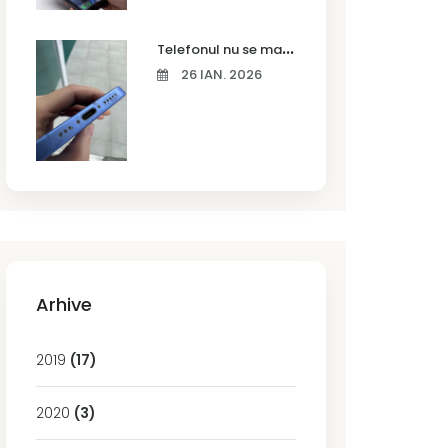
T
elefonul nu se mai încarcă corect? Cauze frecvente și soluții la service în Timișoara
26 IAN. 2026
Arhive
2019
(17)
2020
(3)