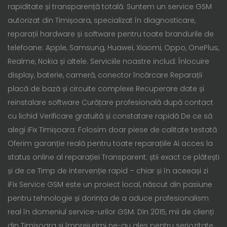
rapiditate și transparență totală. Suntem un service GSM
autorizat din Timișoara, specializat în diagnosticare,
reparații hardware și software pentru toate brandurile de
telefoane: Apple, Samsung, Huawei, Xiaomi, Oppo, OnePlus,
Realme, Nokia și altele. Serviciile noastre includ: Înlocuire
display, baterie, cameră, conector încărcare Reparații
placă de bază și circuite complexe Recuperare date și
reinstalare software Curățare profesională după contact
cu lichid Verificare gratuită și constatare rapidă De ce să
alegi iFix Timișoara: Folosim doar piese de calitate testată
Oferim garanție reală pentru toate reparațiile Ai acces la
status online al reparației Transparent: știi exact ce plătești
și de ce Timp de intervenție rapid – chiar și în aceeași zi
iFix Service GSM este un proiect local, născut din pasiune
pentru tehnologie și dorința de a aduce profesionalism
real în domeniul service-urilor GSM. Din 2015, mii de clienți
din Timișoara și împrejurimi ne-au ales pentru seriozitate,