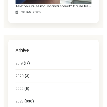
T
elefonul nu se mai încarcă corect? Cauze frecvente și soluții la service în Timișoara
26 IAN. 2026
Arhive
2019
(17)
2020
(3)
2022
(5)
2023
(930)