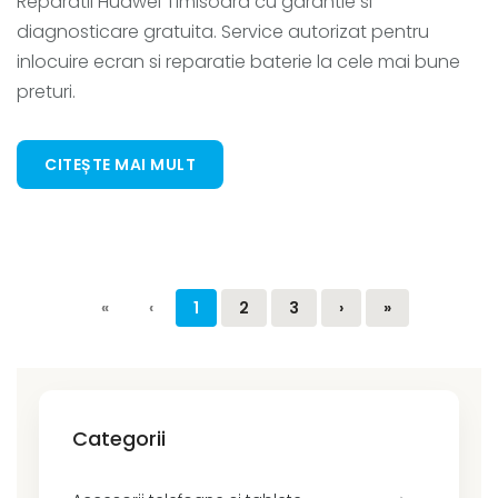
Reparatii Huawei Timisoara cu garantie si
diagnosticare gratuita. Service autorizat pentru
inlocuire ecran si reparatie baterie la cele mai bune
preturi.
CITEȘTE MAI MULT
«
‹
1
2
3
›
»
Categorii