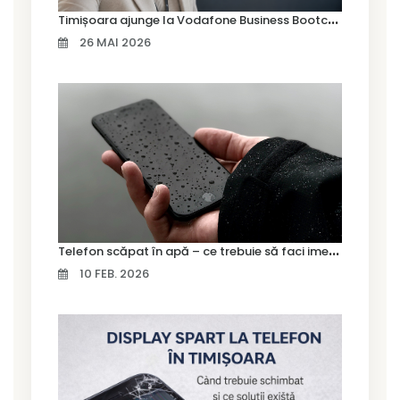
T
imișoara ajunge la Vodafone Business Bootcamp prin Marius Cermian de la Armour România
26 MAI 2026
T
elefon scăpat în apă – ce trebuie să faci imediat și ce greșeli să eviți
10 FEB. 2026