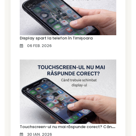
Display spart la telefon în Timișoara
06 FEB. 2026
T
ouchscreen-ul nu mai răspunde corect? Când trebuie schimbat display-ul
30 IAN. 2026