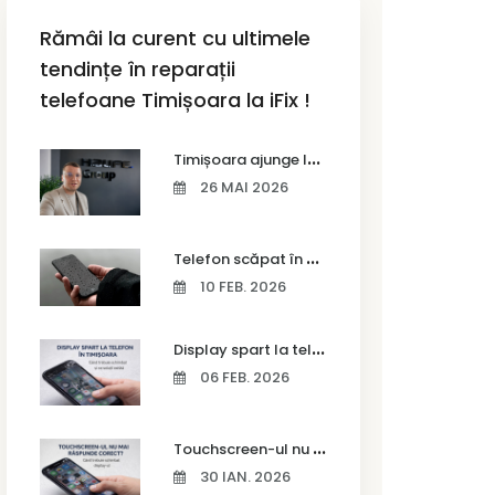
Rămâi la curent cu ultimele
tendințe în reparații
telefoane Timișoara la iFix !
T
imișoara ajunge la Vodafone Business Bootcamp prin Marius Cermian de la Armour România
26 MAI 2026
T
elefon scăpat în apă – ce trebuie să faci imediat și ce greșeli să eviți
10 FEB. 2026
D
isplay spart la telefon în Timișoara
06 FEB. 2026
T
ouchscreen-ul nu mai răspunde corect? Când trebuie schimbat display-ul
30 IAN. 2026