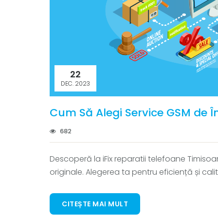
22
DEC. 2023
Cum Să Alegi Service GSM de Î
682
Descoperă la iFix reparatii telefoane Timisoa
originale. Alegerea ta pentru eficiență și cali
CITEȘTE MAI MULT