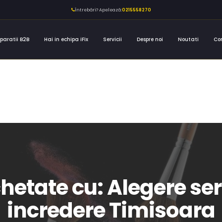
Întrebări? Apelează:
0215558270
paratii B2B
Hai in echipa iFix
Servicii
Despre noi
Noutati
Co
chetate cu: Alegere s
incredere Timisoara