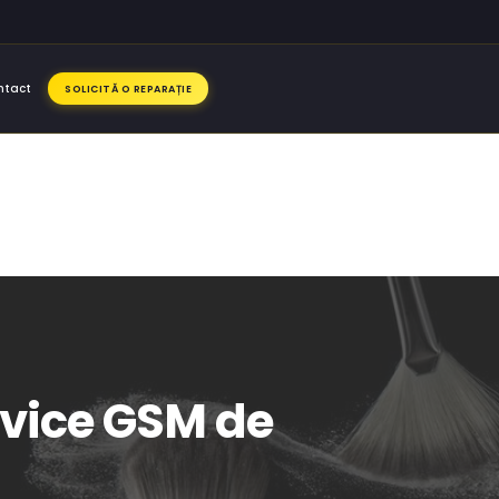
ntact
SOLICITĂ O REPARAȚIE
ervice GSM de