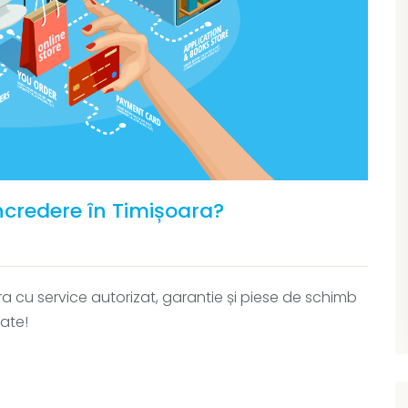
ncredere în Timișoara?
ra cu service autorizat, garantie și piese de schimb
tate!