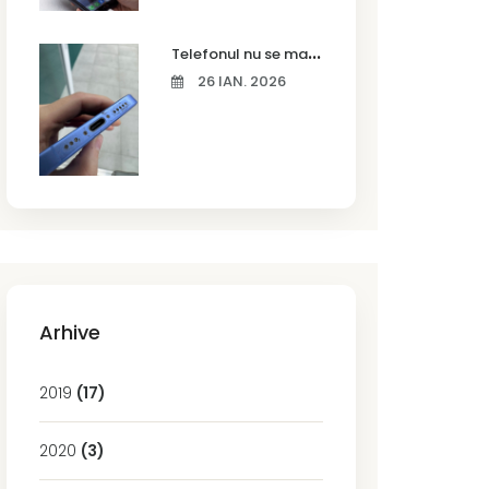
T
elefonul nu se mai încarcă corect? Cauze frecvente și soluții la service în Timișoara
26 IAN. 2026
Arhive
2019
(17)
2020
(3)