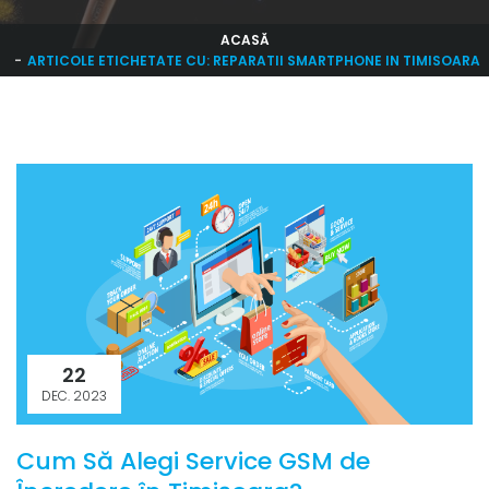
ACASĂ
ARTICOLE ETICHETATE CU: REPARATII SMARTPHONE IN TIMISOARA
22
DEC. 2023
Cum Să Alegi Service GSM de