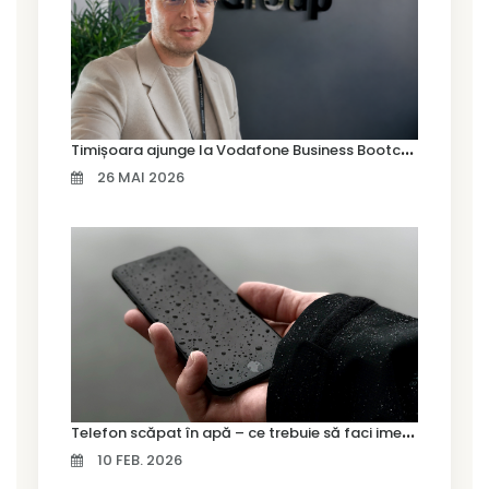
T
imișoara ajunge la Vodafone Business Bootcamp prin Marius Cermian de la Armour România
26 MAI 2026
T
elefon scăpat în apă – ce trebuie să faci imediat și ce greșeli să eviți
10 FEB. 2026