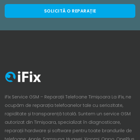
SOLICITĂ O REPARAȚIE
iFix Service GSM – Reparații Telefoane Timișoara La iFix, ne
ocupăm de reparația telefoanelor tale cu seriozitate,
rapiditate și transparență totală. Suntem un service GSM
autorizat din Timișoara, specializat în diagnosticare,
reparații hardware și software pentru toate brandurile de
telefoane: Apple, Samsung, Huawei, Xiaomi, Oppo, OnePlus,