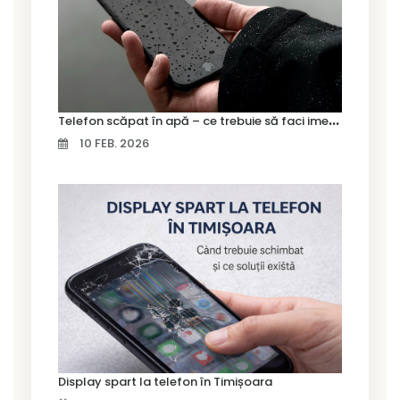
T
elefon scăpat în apă – ce trebuie să faci imediat și ce greșeli să eviți
10 FEB. 2026
Display spart la telefon în Timișoara