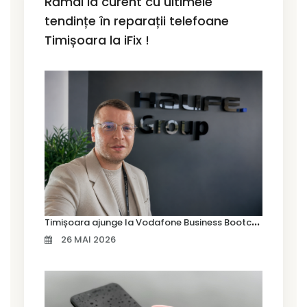
Rămâi la curent cu ultimele
tendințe în reparații telefoane
Timișoara la iFix !
T
imișoara ajunge la Vodafone Business Bootcamp prin Marius Cermian de la Armour România
26 MAI 2026