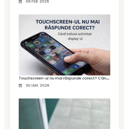
06 FEB. 2026
T
ouchscreen-ul nu mai răspunde corect? Când trebuie schimbat display-ul
30 IAN. 2026