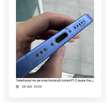
T
elefonul nu se mai încarcă corect? Cauze frecvente și soluții la service în Timișoara
26 IAN. 2026