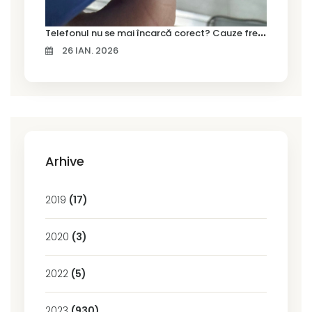
T
elefonul nu se mai încarcă corect? Cauze frecvente și soluții la service în Timișoara
26 IAN. 2026
Arhive
2019
(17)
2020
(3)
2022
(5)
2023
(930)