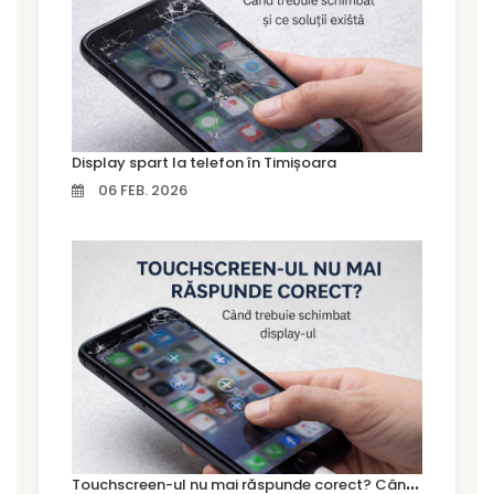
Display spart la telefon în Timișoara
06 FEB. 2026
T
ouchscreen-ul nu mai răspunde corect? Când trebuie schimbat display-ul