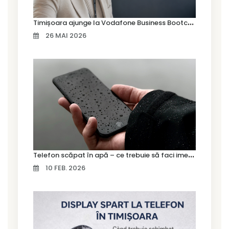
T
imișoara ajunge la Vodafone Business Bootcamp prin Marius Cermian de la Armour România
26 MAI 2026
T
elefon scăpat în apă – ce trebuie să faci imediat și ce greșeli să eviți
10 FEB. 2026