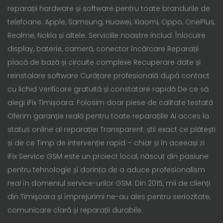
reparații hardware și software pentru toate brandurile de
telefoane: Apple, Samsung, Huawei, Xiaomi, Oppo, OnePlus,
Realme, Nokia și altele. Serviciile noastre includ: Înlocuire
display, baterie, cameră, conector încărcare Reparații
placă de bază și circuite complexe Recuperare date și
reinstalare software Curățare profesională după contact
cu lichid Verificare gratuită și constatare rapidă De ce să
alegi iFix Timișoara: Folosim doar piese de calitate testată
Oferim garanție reală pentru toate reparațiile Ai acces la
status online al reparației Transparent: știi exact ce plătești
și de ce Timp de intervenție rapid – chiar și în aceeași zi
iFix Service GSM este un proiect local, născut din pasiune
pentru tehnologie și dorința de a aduce profesionalism
real în domeniul service-urilor GSM. Din 2015, mii de clienți
din Timișoara și împrejurimi ne-au ales pentru seriozitate,
comunicare clară și reparații durabile.