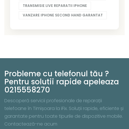
TRANSMISIE LIVE REPARATII IPHONE
VANZARE IPHONE SECOND HAND GARANTAT
Probleme cu telefonul tău ?
Pentru solutii rapide apeleaza
0215558270
Descoperă servicii profesionale de reparații
telefoane în Timișoara la iFix. Soluții rapide, eficiente și
garantate pentru toate tipurile de dispozitive mobile.
Contactează-ne acum