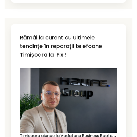
Rămâi la curent cu ultimele
tendințe în reparații telefoane
Timișoara la iFix !
T
imișoara ajunge la Vodafone Business Bootcamp prin Marius Cermian de la Armour România