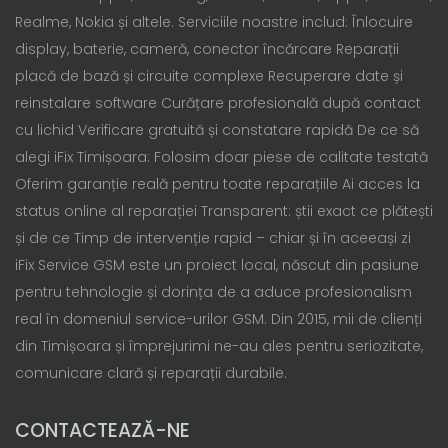
Realme, Nokia și altele. Serviciile noastre includ: Înlocuire
display, baterie, cameră, conector încărcare Reparații
placă de bază și circuite complexe Recuperare date și
reinstalare software Curățare profesională după contact
cu lichid Verificare gratuită și constatare rapidă De ce să
alegi iFix Timișoara: Folosim doar piese de calitate testată
Oferim garanție reală pentru toate reparațiile Ai acces la
status online al reparației Transparent: știi exact ce plătești
și de ce Timp de intervenție rapid – chiar și în aceeași zi
iFix Service GSM este un proiect local, născut din pasiune
pentru tehnologie și dorința de a aduce profesionalism
real în domeniul service-urilor GSM. Din 2015, mii de clienți
din Timișoara și împrejurimi ne-au ales pentru seriozitate,
comunicare clară și reparații durabile.
CONTACTEAZĂ-NE