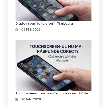
Display spart la telefon în Timișoara
06 FEB. 2026
T
ouchscreen-ul nu mai răspunde corect? Când trebuie schimbat display-ul
30 IAN. 2026