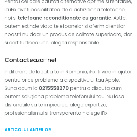
Pentru cei care cautati alternative optime si rentabile,
la iFix aveti posibilitatea de a achizitiona telefoane
noi si
telefoane reconditionate cu garantie
. Astfel,
putem extinde viata telefoanelor si oferim clientilor
noastri nu doar un produs de calitate superioara, dar
si certitudinea unei alegeri responsabile.
Contacteaza-ne!
Indiferent de locatia ta in Romania, iFix iti vine in ajutor
pentru orice problema a dispozitivului tau Apple.
Suna acum la
0215558270
pentru a discuta cum
putem soluționa problema telefonului tau. Nu lasa
disfunctiile sa te impiedice; alege expertiza,
profesionalismul si transparenta - alege iFix!
ARTICOLUL ANTERIOR