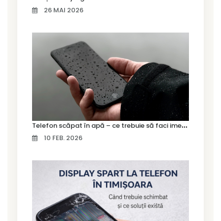
26 MAI 2026
T
elefon scăpat în apă – ce trebuie să faci imediat și ce greșeli să eviți
10 FEB. 2026