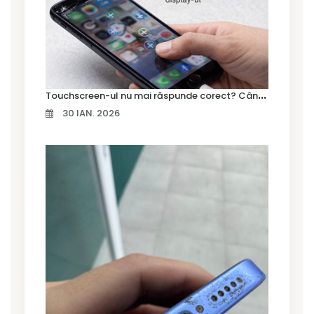
T
ouchscreen-ul nu mai răspunde corect? Când trebuie schimbat display-ul
30 IAN. 2026