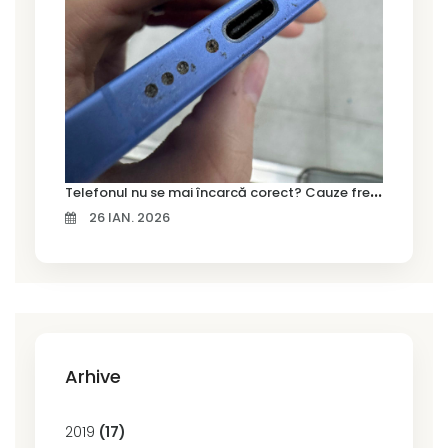
T
elefonul nu se mai încarcă corect? Cauze frecvente și soluții la service în Timișoara
26 IAN. 2026
Arhive
2019
(17)