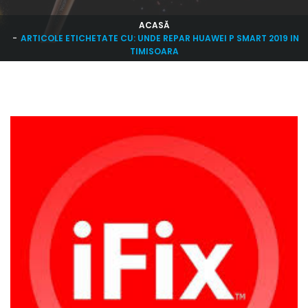
ACASĂ
ARTICOLE ETICHETATE CU: UNDE REPAR HUAWEI P SMART 2019 IN
TIMISOARA