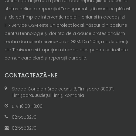
Oferim garanție reală pentru toate reparațiile Ai acces la
status online al reparației Transparent: știi exact ce plătești
și de ce Timp de intervenție rapid – chiar și în aceeași zi
iFix Service GSM este un proiect local, născut din pasiune
pentru tehnologie și dorința de a aduce profesionalism
real în domeniul service-urilor GSM. Din 2015, mii de clienți
din Timișoara și împrejurimi ne-au ales pentru seriozitate,
comunicare clară și reparații durabile.
CONTACTEAZĂ-NE
Strada Coriolan Brediceanu 8, Timișoara 300011,
Timișoara, Județul Timiș, Romania
L-V 10:00-18:00
0215558270
0215558270