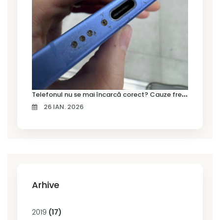
T
elefonul nu se mai încarcă corect? Cauze frecvente și soluții la service în Timișoara
26 IAN. 2026
Arhive
2019
(17)