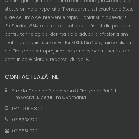
Oferim garanție reală pentru toate reparațiile Ai acces la
status online al reparației Transparent: știi exact ce plătești
și de ce Timp de intervenție rapid – chiar și în aceeași zi
iFix Service GSM este un proiect local, născut din pasiune
pentru tehnologie și dorința de a aduce profesionalism
real în domeniul service-urilor GSM. Din 2015, mii de clienți
din Timișoara și împrejurimi ne-au ales pentru seriozitate,
comunicare clară și reparații durabile.
CONTACTEAZĂ-NE
Strada Coriolan Brediceanu 8, Timișoara 300011,
Timișoara, Județul Timiș, Romania
L-V 10:00-18:00
0215558270
0215558270