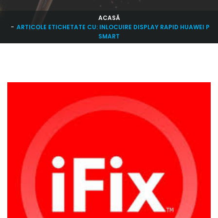
ACASĂ
ARTICOLE ETICHETATE CU: INLOCUIRE DISPLAY RAPID HUAWEI P
SMART