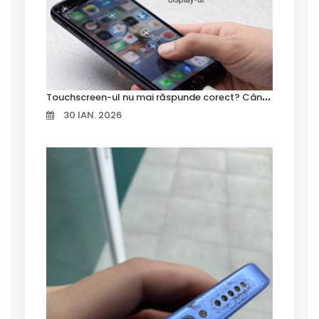
T
ouchscreen-ul nu mai răspunde corect? Când trebuie schimbat display-ul
30 IAN. 2026