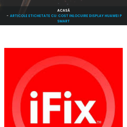
ACASĂ
ARTICOLE ETICHETATE CU: COST INLOCUIRE DISPLAY HUAWEI P
SMART