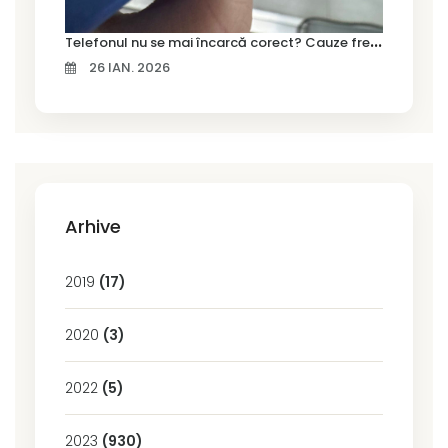
T
elefonul nu se mai încarcă corect? Cauze frecvente și soluții la service în Timișoara
26 IAN. 2026
Arhive
2019
(17)
2020
(3)
2022
(5)
2023
(930)