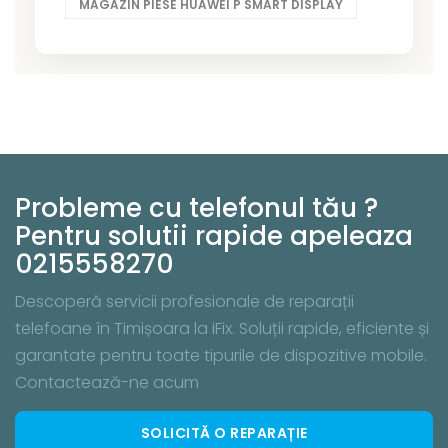
MAGAZIN PIESE HUAWEI P SMART DISPLAY
Probleme cu telefonul tău ?
Pentru solutii rapide apeleaza
0215558270
Descoperă servicii profesionale de reparații
telefoane în Timișoara la iFix. Soluții rapide, eficiente și
garantate pentru toate tipurile de dispozitive mobile.
Contactează-ne acum
SOLICITĂ O REPARAȚIE