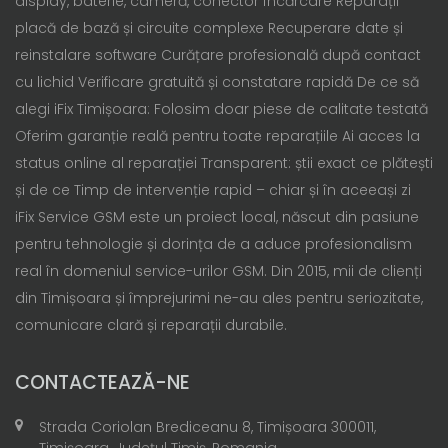
display, baterie, cameră, conector încărcare Reparații
placă de bază și circuite complexe Recuperare date și
reinstalare software Curățare profesională după contact
cu lichid Verificare gratuită și constatare rapidă De ce să
alegi iFix Timișoara: Folosim doar piese de calitate testată
Oferim garanție reală pentru toate reparațiile Ai acces la
status online al reparației Transparent: știi exact ce plătești
și de ce Timp de intervenție rapid – chiar și în aceeași zi
iFix Service GSM este un proiect local, născut din pasiune
pentru tehnologie și dorința de a aduce profesionalism
real în domeniul service-urilor GSM. Din 2015, mii de clienți
din Timișoara și împrejurimi ne-au ales pentru seriozitate,
comunicare clară și reparații durabile.
CONTACTEAZĂ-NE
Strada Coriolan Brediceanu 8, Timișoara 300011,
Timișoara, Județul Timiș, Romania