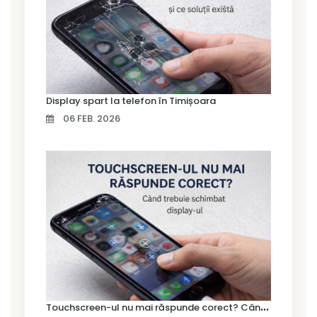
Display spart la telefon în Timișoara
06 FEB. 2026
T
ouchscreen-ul nu mai răspunde corect? Când trebuie schimbat display-ul