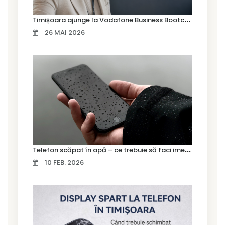
T
imișoara ajunge la Vodafone Business Bootcamp prin Marius Cermian de la Armour România
26 MAI 2026
T
elefon scăpat în apă – ce trebuie să faci imediat și ce greșeli să eviți
10 FEB. 2026