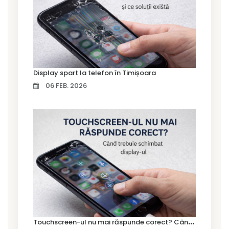
Display spart la telefon în Timișoara
06 FEB. 2026
T
ouchscreen-ul nu mai răspunde corect? Când trebuie schimbat display-ul