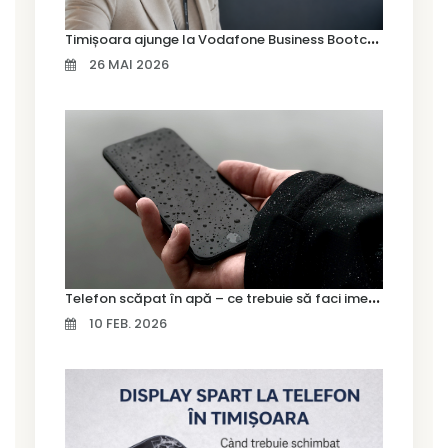
T
imișoara ajunge la Vodafone Business Bootcamp prin Marius Cermian de la Armour România
26 MAI 2026
T
elefon scăpat în apă – ce trebuie să faci imediat și ce greșeli să eviți
10 FEB. 2026