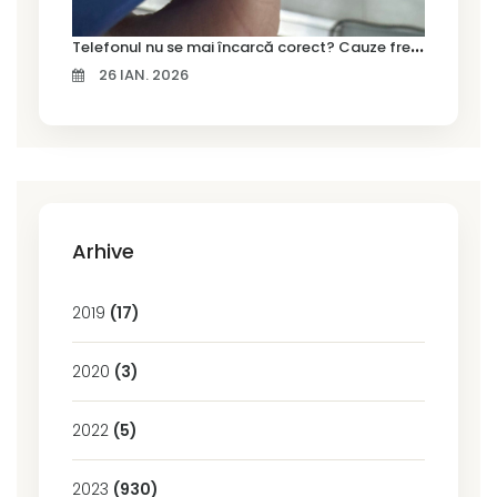
T
elefonul nu se mai încarcă corect? Cauze frecvente și soluții la service în Timișoara
26 IAN. 2026
Arhive
2019
(17)
2020
(3)
2022
(5)
2023
(930)