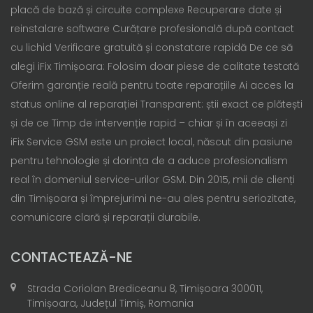
placă de bază și circuite complexe Recuperare date și
reinstalare software Curățare profesională după contact
cu lichid Verificare gratuită și constatare rapidă De ce să
alegi iFix Timișoara: Folosim doar piese de calitate testată
Oferim garanție reală pentru toate reparațiile Ai acces la
status online al reparației Transparent: știi exact ce plătești
și de ce Timp de intervenție rapid – chiar și în aceeași zi
iFix Service GSM este un proiect local, născut din pasiune
pentru tehnologie și dorința de a aduce profesionalism
real în domeniul service-urilor GSM. Din 2015, mii de clienți
din Timișoara și împrejurimi ne-au ales pentru seriozitate,
comunicare clară și reparații durabile.
CONTACTEAZĂ-NE
Strada Coriolan Brediceanu 8, Timișoara 300011,
Timișoara, Județul Timiș, Romania