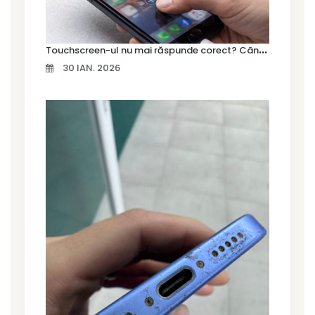
T
ouchscreen-ul nu mai răspunde corect? Când trebuie schimbat display-ul
30 IAN. 2026