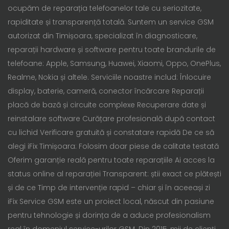
ocupăm de reparația telefoanelor tale cu seriozitate,
rapiditate și transparență totală. Suntem un service GSM
autorizat din Timișoara, specializat în diagnosticare,
reparații hardware și software pentru toate brandurile de
telefoane: Apple, Samsung, Huawei, Xiaomi, Oppo, OnePlus,
Realme, Nokia și altele. Serviciile noastre includ: Înlocuire
display, baterie, cameră, conector încărcare Reparații
placă de bază și circuite complexe Recuperare date și
reinstalare software Curățare profesională după contact
cu lichid Verificare gratuită și constatare rapidă De ce să
alegi iFix Timișoara: Folosim doar piese de calitate testată
Oferim garanție reală pentru toate reparațiile Ai acces la
status online al reparației Transparent: știi exact ce plătești
și de ce Timp de intervenție rapid – chiar și în aceeași zi
iFix Service GSM este un proiect local, născut din pasiune
pentru tehnologie și dorința de a aduce profesionalism
real în domeniul service-urilor GSM. Din 2015, mii de clienți