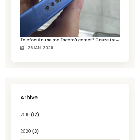
T
elefonul nu se mai încarcă corect? Cauze frecvente și soluții la service în Timișoara
26 IAN. 2026
Arhive
2019
(17)
2020
(3)