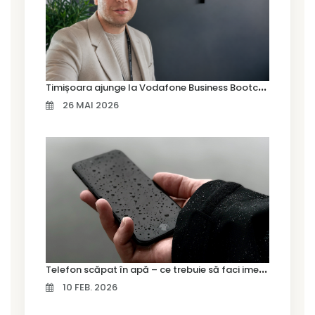
T
imișoara ajunge la Vodafone Business Bootcamp prin Marius Cermian de la Armour România
26 MAI 2026
T
elefon scăpat în apă – ce trebuie să faci imediat și ce greșeli să eviți
10 FEB. 2026