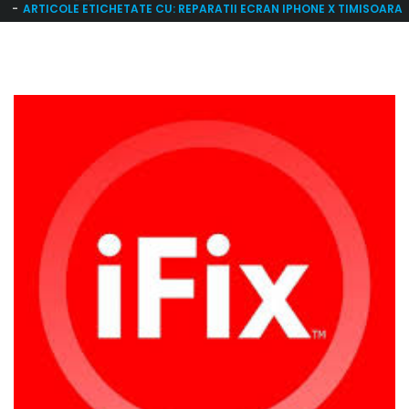
ARTICOLE ETICHETATE CU: REPARATII ECRAN IPHONE X TIMISOARA