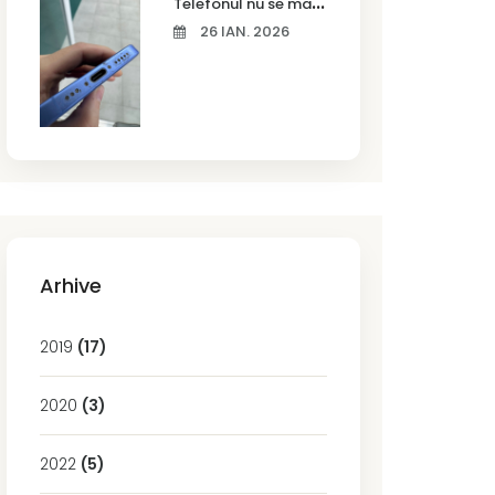
T
elefonul nu se mai încarcă corect? Cauze frecvente și soluții la service în Timișoara
26 IAN. 2026
Arhive
2019
(17)
2020
(3)
2022
(5)