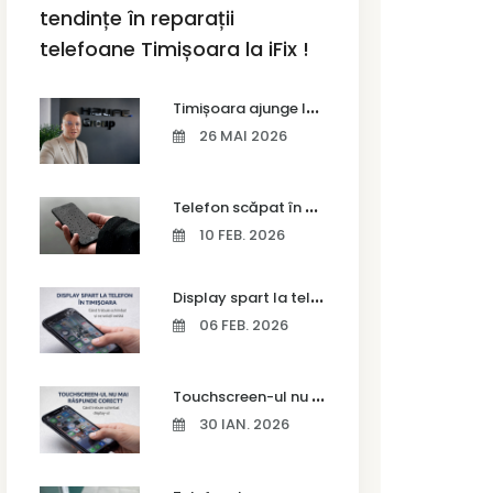
tendințe în reparații
telefoane Timișoara la iFix !
T
imișoara ajunge la Vodafone Business Bootcamp prin Marius Cermian de la Armour România
26 MAI 2026
T
elefon scăpat în apă – ce trebuie să faci imediat și ce greșeli să eviți
10 FEB. 2026
D
isplay spart la telefon în Timișoara
06 FEB. 2026
T
ouchscreen-ul nu mai răspunde corect? Când trebuie schimbat display-ul
30 IAN. 2026