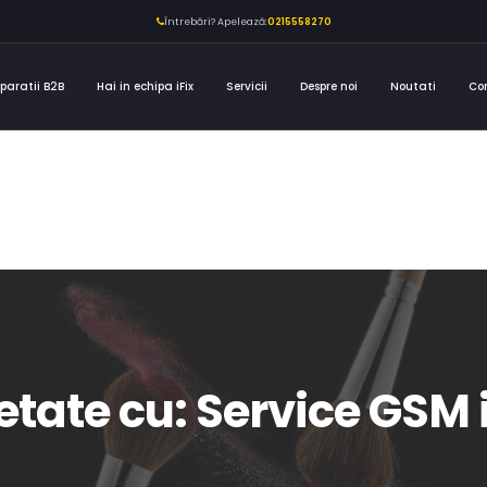
Întrebări? Apelează:
0215558270
paratii B2B
Hai in echipa iFix
Servicii
Despre noi
Noutati
Co
hetate cu: Service GSM 