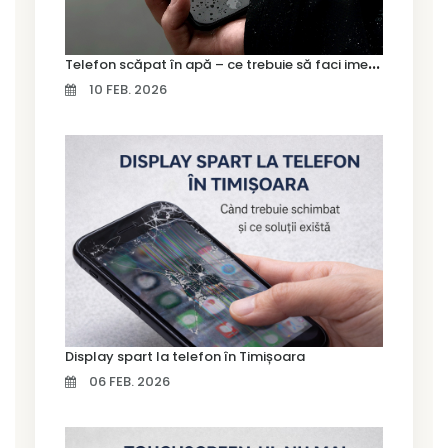
T
elefon scăpat în apă – ce trebuie să faci imediat și ce greșeli să eviți
10 FEB. 2026
Display spart la telefon în Timișoara
06 FEB. 2026