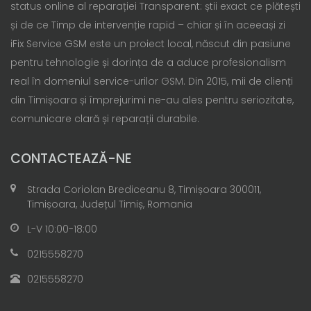
status online al reparației Transparent: știi exact ce plătești
și de ce Timp de intervenție rapid – chiar și în aceeași zi
iFix Service GSM este un proiect local, născut din pasiune
pentru tehnologie și dorința de a aduce profesionalism
real în domeniul service-urilor GSM. Din 2015, mii de clienți
din Timișoara și împrejurimi ne-au ales pentru seriozitate,
comunicare clară și reparații durabile.
CONTACTEAZĂ-NE
Strada Coriolan Brediceanu 8, Timișoara 300011,
Timișoara, Județul Timiș, Romania
L-V 10:00-18:00
0215558270
0215558270