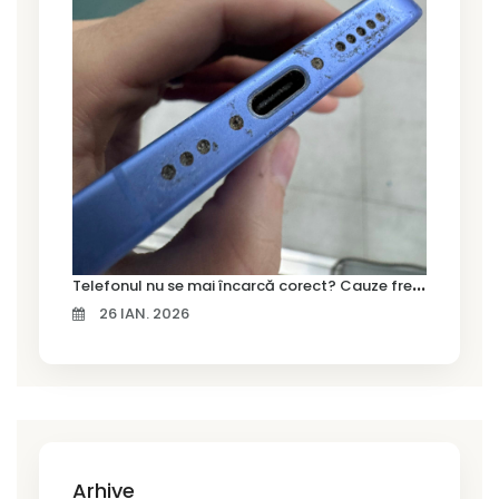
T
elefonul nu se mai încarcă corect? Cauze frecvente și soluții la service în Timișoara
26 IAN. 2026
Arhive