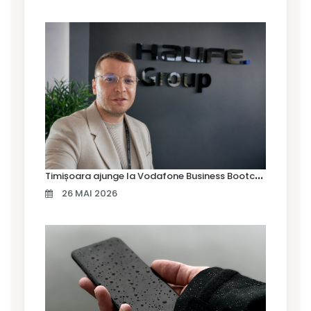
T
imișoara ajunge la Vodafone Business Bootcamp prin Marius Cermian de la Armour România
26 MAI 2026