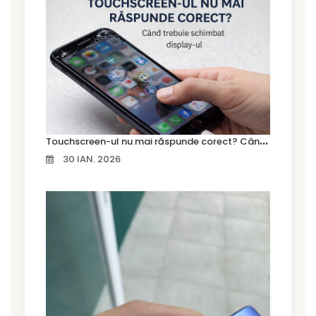
T
ouchscreen-ul nu mai răspunde corect? Când trebuie schimbat display-ul
30 IAN. 2026