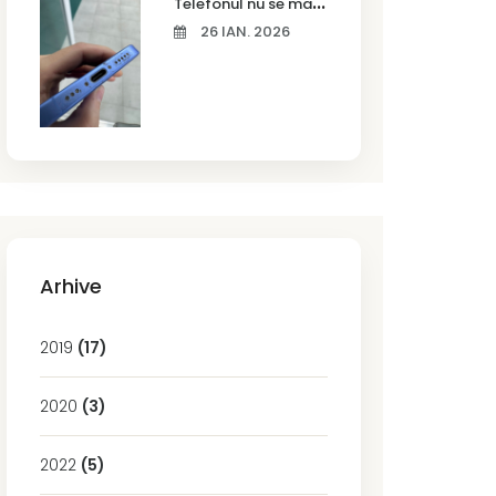
T
elefonul nu se mai încarcă corect? Cauze frecvente și soluții la service în Timișoara
26 IAN. 2026
Arhive
2019
(17)
2020
(3)
2022
(5)