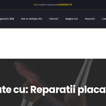
Întrebări? Apelează:
0215558270
paratii B2B
Hai in echipa iFix
Servicii
Despre noi
Noutati
Co
ate cu: Reparatii pla