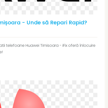
imișoara - Unde să Repari Rapid?
ii telefoane Huawei Timisoara - iFix oferă înlocuire
e!