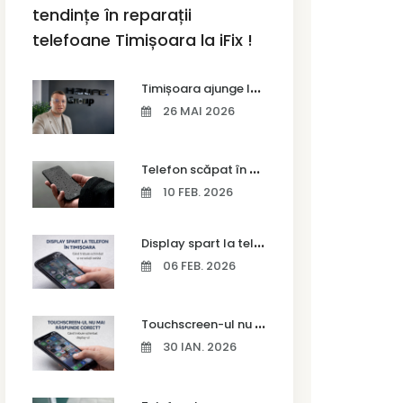
tendințe în reparații
telefoane Timișoara la iFix !
T
imișoara ajunge la Vodafone Business Bootcamp prin Marius Cermian de la Armour România
26 MAI 2026
T
elefon scăpat în apă – ce trebuie să faci imediat și ce greșeli să eviți
10 FEB. 2026
D
isplay spart la telefon în Timișoara
06 FEB. 2026
T
ouchscreen-ul nu mai răspunde corect? Când trebuie schimbat display-ul
30 IAN. 2026