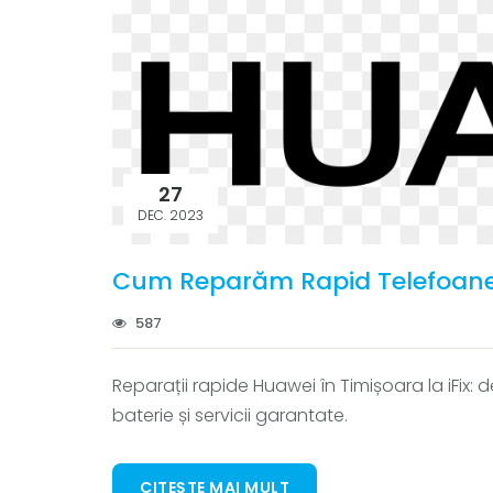
27
DEC. 2023
Cum Reparăm Rapid Telefoanel
587
Reparații rapide Huawei în Timișoara la iFix:
baterie și servicii garantate.
CITEȘTE MAI MULT