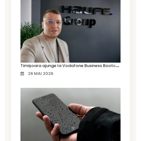
T
imișoara ajunge la Vodafone Business Bootcamp prin Marius Cermian de la Armour România
26 MAI 2026