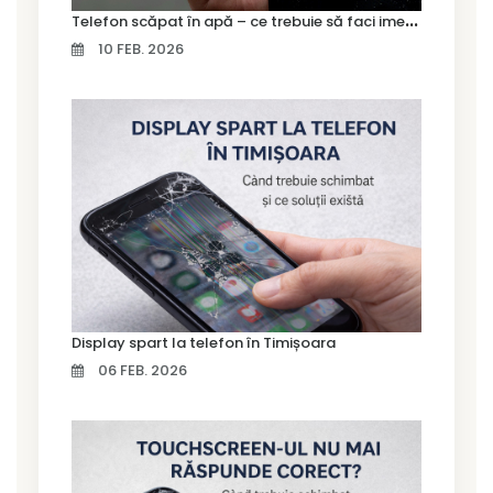
T
elefon scăpat în apă – ce trebuie să faci imediat și ce greșeli să eviți
10 FEB. 2026
Display spart la telefon în Timișoara
06 FEB. 2026