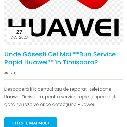
27
DEC. 2023
Unde Găsești Cel Mai **Bun Service
Rapid Huawei** în Timișoara?
701
Descoperă iFix, centrul tau de reparatii telefoane
Huawei Timisoara, pentru service rapid și specialiști
gata să rezolve orice defecțiune Huawei.
CITEȘTE MAI MULT