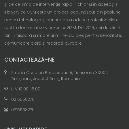
și de ce Timp de intervenție rapid – chiar și în aceeași zi
iFix Service GSM este un proiect local, născut din pasiune
pentru tehnologie și dorința de a aduce profesionalism
real în domeniul service-urilor GSM. Din 2015, mii de clienți
din Timișoara și împrejurimi ne-au ales pentru seriozitate,
comunicare clară și reparații durabile.
CONTACTEAZĂ-NE
Strada Coriolan Brediceanu 8, Timișoara 300011,
Timișoara, Județul Timiș, Romania
L-V 10:00-18:00
0215558270
0215558270