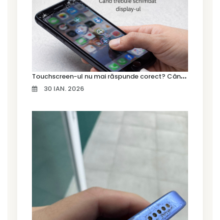
T
ouchscreen-ul nu mai răspunde corect? Când trebuie schimbat display-ul
30 IAN. 2026