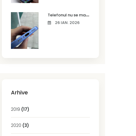
T
elefonul nu se mai încarcă corect? Cauze frecvente și soluții la service în Timișoara
26 IAN. 2026
Arhive
2019
(17)
2020
(3)