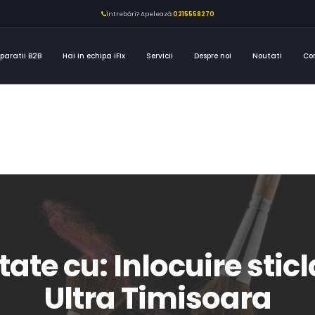
Întrebări? Apelează:
0215558270
paratii B2B
Hai in echipa iFix
Servicii
Despre noi
Noutati
Co
etate cu: Inlocuire sti
Ultra Timisoara