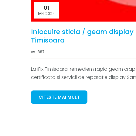
01
IAN. 2024
Inlocuire sticla / geam displa
Timisoara
887
La iFix Timisoara, remediem rapid geam crapat
certificata si servicii de reparatie display S
CITEȘTE MAI MULT