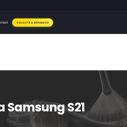
ntact
SOLICITĂ O REPARAȚIE
cla Samsung S21