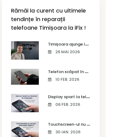
Rămâi la curent cu ultimele
tendințe în reparații
telefoane Timișoara la iFix !
T
imișoara ajunge la Vodafone Business Bootcamp prin Marius Cermian de la Armour România
26 MAI 2026
T
elefon scăpat în apă – ce trebuie să faci imediat și ce greșeli să eviți
10 FEB. 2026
D
isplay spart la telefon în Timișoara
06 FEB. 2026
T
ouchscreen-ul nu mai răspunde corect? Când trebuie schimbat display-ul
30 IAN. 2026