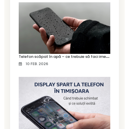
T
elefon scăpat în apă – ce trebuie să faci imediat și ce greșeli să eviți
10 FEB. 2026