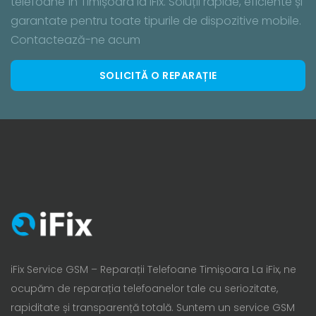
telefoane în Timișoara la iFix. Soluții rapide, eficiente și
garantate pentru toate tipurile de dispozitive mobile.
Contactează-ne acum
SOLICITĂ O REPARAȚIE
iFix Service GSM – Reparații Telefoane Timișoara La iFix, ne
ocupăm de reparația telefoanelor tale cu seriozitate,
rapiditate și transparență totală. Suntem un service GSM