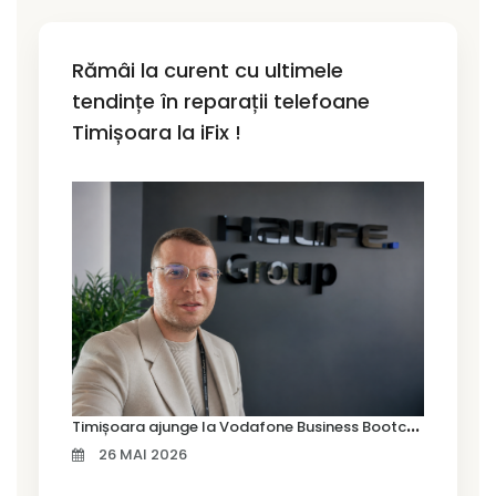
Rămâi la curent cu ultimele
tendințe în reparații telefoane
Timișoara la iFix !
T
imișoara ajunge la Vodafone Business Bootcamp prin Marius Cermian de la Armour România
26 MAI 2026