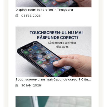
Display spart la telefon în Timișoara
06 FEB. 2026
T
ouchscreen-ul nu mai răspunde corect? Când trebuie schimbat display-ul
30 IAN. 2026