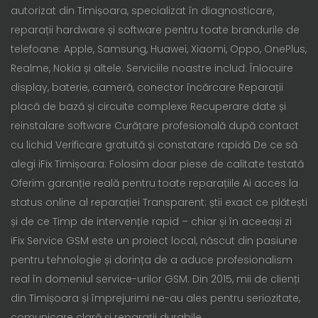
autorizat din Timișoara, specializat în diagnosticare,
reparații hardware și software pentru toate brandurile de
telefoane: Apple, Samsung, Huawei, Xiaomi, Oppo, OnePlus,
Realme, Nokia și altele. Serviciile noastre includ: Înlocuire
display, baterie, cameră, conector încărcare Reparații
placă de bază și circuite complexe Recuperare date și
reinstalare software Curățare profesională după contact
cu lichid Verificare gratuită și constatare rapidă De ce să
alegi iFix Timișoara: Folosim doar piese de calitate testată
Oferim garanție reală pentru toate reparațiile Ai acces la
status online al reparației Transparent: știi exact ce plătești
și de ce Timp de intervenție rapid – chiar și în aceeași zi
iFix Service GSM este un proiect local, născut din pasiune
pentru tehnologie și dorința de a aduce profesionalism
real în domeniul service-urilor GSM. Din 2015, mii de clienți
din Timișoara și împrejurimi ne-au ales pentru seriozitate,
comunicare clară și reparații durabile.