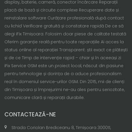
display, baterie, cameră, conector încărcare Reparații
placă de bază și circuite complexe Recuperare date și
reinstalare software Curățare profesională după contact
cu lichid Verificare gratuită și constatare rapidă De ce să
alegi iFix Timișoara: Folosim doar piese de calitate testată
Oferim garanție reală pentru toate reparațiile Ai acces la
status online al reparației Transparent: știi exact ce plătești
și de ce Timp de intervenție rapid – chiar și în aceeași zi
iFix Service GSM este un proiect local, născut din pasiune
pentru tehnologie și dorința de a aduce profesionalism
real în domeniul service-urilor GSM. Din 2015, mii de clienți
din Timișoara și împrejurimi ne-au ales pentru seriozitate,
comunicare clară și reparații durabile.
CONTACTEAZĂ-NE
Strada Coriolan Brediceanu 8, Timișoara 300011,