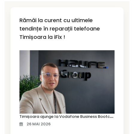
Rămâi la curent cu ultimele
tendințe în reparații telefoane
Timișoara la iFix !
T
imișoara ajunge la Vodafone Business Bootcamp prin Marius Cermian de la Armour România
26 MAI 2026