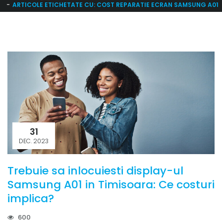
ARTICOLE ETICHETATE CU: COST REPARATIE ECRAN SAMSUNG A01
31
DEC. 2023
Trebuie sa inlocuiesti display-ul
Samsung A01 in Timisoara: Ce costuri
implica?
600