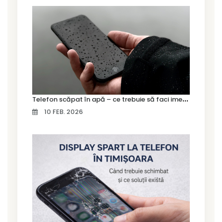
T
elefon scăpat în apă – ce trebuie să faci imediat și ce greșeli să eviți
10 FEB. 2026