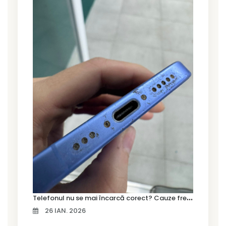
T
elefonul nu se mai încarcă corect? Cauze frecvente și soluții la service în Timișoara
26 IAN. 2026