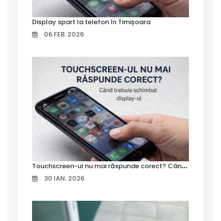
Display spart la telefon în Timișoara
06 FEB. 2026
T
ouchscreen-ul nu mai răspunde corect? Când trebuie schimbat display-ul
30 IAN. 2026