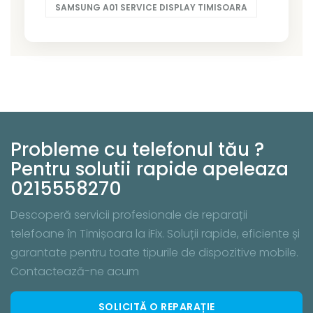
SAMSUNG A01 SERVICE DISPLAY TIMISOARA
Probleme cu telefonul tău ?
Pentru solutii rapide apeleaza
0215558270
Descoperă servicii profesionale de reparații
telefoane în Timișoara la iFix. Soluții rapide, eficiente și
garantate pentru toate tipurile de dispozitive mobile.
Contactează-ne acum
SOLICITĂ O REPARAȚIE