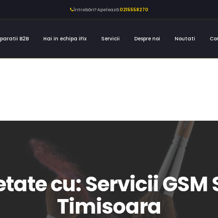
Întrebări? Apelează:
0215558270
paratii B2B
Hai in echipa iFix
Servicii
Despre noi
Noutati
Co
hetate cu: Servicii G
Timisoara