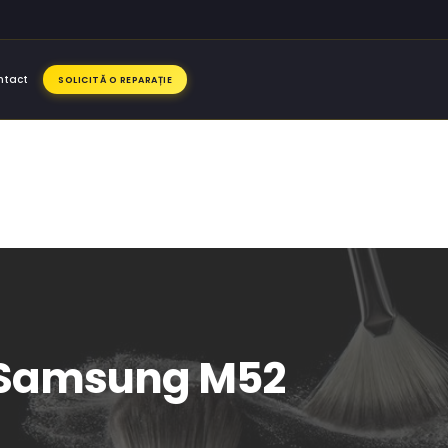
ntact
SOLICITĂ O REPARAȚIE
SM Samsung M52