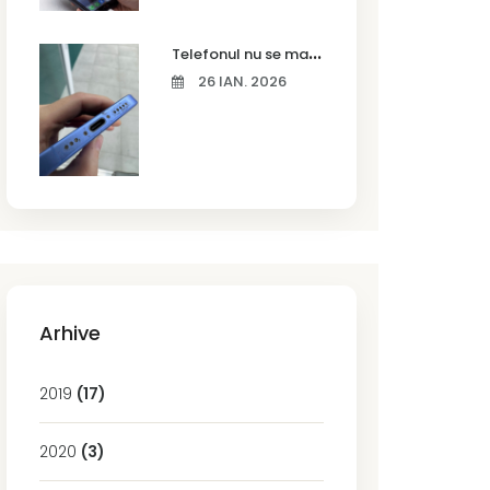
T
elefonul nu se mai încarcă corect? Cauze frecvente și soluții la service în Timișoara
26 IAN. 2026
Arhive
2019
(17)
2020
(3)