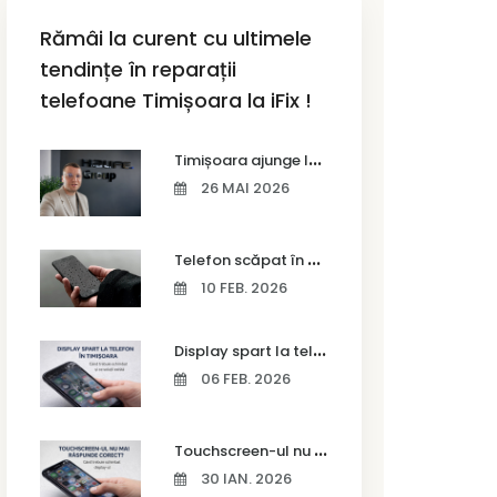
Rămâi la curent cu ultimele
tendințe în reparații
telefoane Timișoara la iFix !
T
imișoara ajunge la Vodafone Business Bootcamp prin Marius Cermian de la Armour România
26 MAI 2026
T
elefon scăpat în apă – ce trebuie să faci imediat și ce greșeli să eviți
10 FEB. 2026
D
isplay spart la telefon în Timișoara
06 FEB. 2026
T
ouchscreen-ul nu mai răspunde corect? Când trebuie schimbat display-ul
30 IAN. 2026