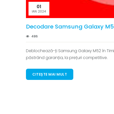
01
IAN. 2024
Decodare Samsung Galaxy M5
486
Deblochează-ți Samsung Galaxy M52 în Timișo
păstrând garanția, la prețuri competitive.
CITEȘTE MAI MULT