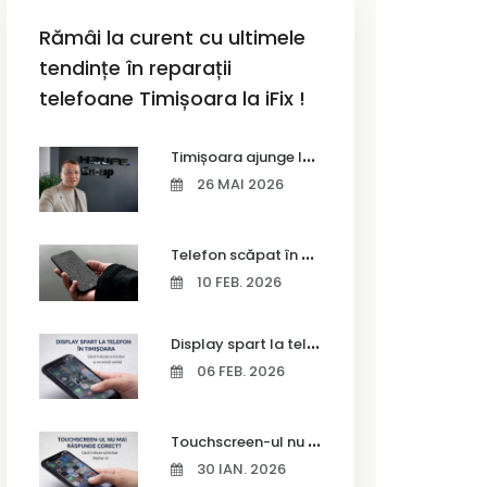
Rămâi la curent cu ultimele
tendințe în reparații
telefoane Timișoara la iFix !
T
imișoara ajunge la Vodafone Business Bootcamp prin Marius Cermian de la Armour România
26 MAI 2026
T
elefon scăpat în apă – ce trebuie să faci imediat și ce greșeli să eviți
10 FEB. 2026
D
isplay spart la telefon în Timișoara
06 FEB. 2026
T
ouchscreen-ul nu mai răspunde corect? Când trebuie schimbat display-ul
30 IAN. 2026