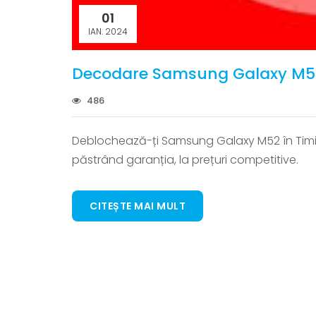
01
IAN. 2024
Decodare Samsung Galaxy M5
486
Deblochează-ți Samsung Galaxy M52 în Timișo
păstrând garanția, la prețuri competitive.
CITEȘTE MAI MULT