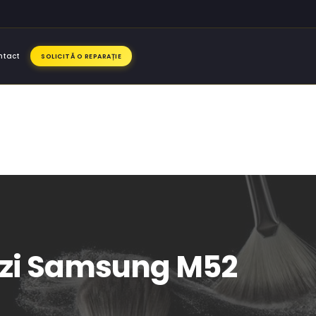
ntact
SOLICITĂ O REPARAȚIE
dezi Samsung M52