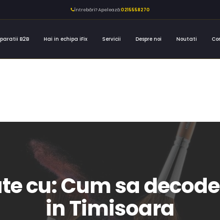
Întrebări? Apelează:
0215558270
paratii B2B
Hai in echipa iFix
Servicii
Despre noi
Noutati
Co
tate cu: Cum sa deco
in Timisoara