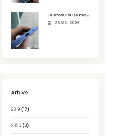
T
elefonul nu se mai încarcă corect? Cauze frecvente și soluții la service în Timișoara
26 IAN. 2026
Arhive
2019
(17)
2020
(3)