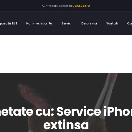
Întrebări? Apelează:
0215558270
paratii B2B
Hai in echipa iFix
Servicii
Despre noi
Noutati
Co
hetate cu: Service iPho
extinsa