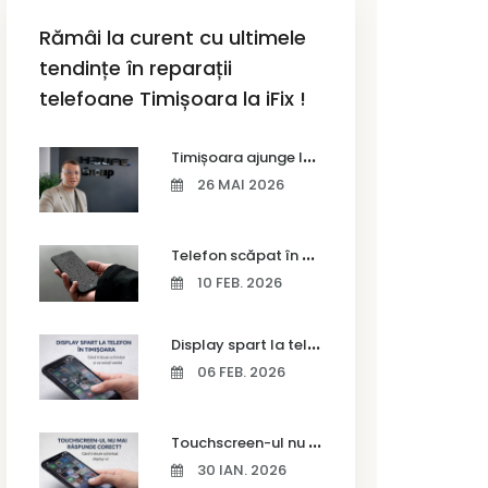
Rămâi la curent cu ultimele
tendințe în reparații
telefoane Timișoara la iFix !
T
imișoara ajunge la Vodafone Business Bootcamp prin Marius Cermian de la Armour România
26 MAI 2026
T
elefon scăpat în apă – ce trebuie să faci imediat și ce greșeli să eviți
10 FEB. 2026
D
isplay spart la telefon în Timișoara
06 FEB. 2026
T
ouchscreen-ul nu mai răspunde corect? Când trebuie schimbat display-ul
30 IAN. 2026