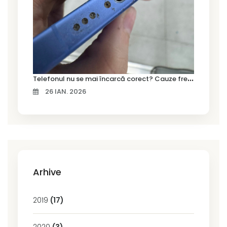
T
elefonul nu se mai încarcă corect? Cauze frecvente și soluții la service în Timișoara
26 IAN. 2026
Arhive
2019
(17)