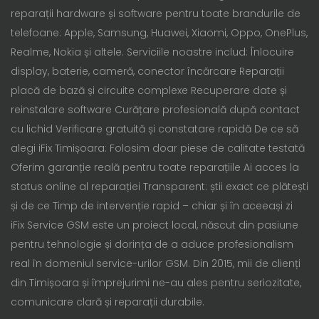
reparații hardware și software pentru toate brandurile de
telefoane: Apple, Samsung, Huawei, Xiaomi, Oppo, OnePlus,
Realme, Nokia și altele. Serviciile noastre includ: Înlocuire
display, baterie, cameră, conector încărcare Reparații
placă de bază și circuite complexe Recuperare date și
reinstalare software Curățare profesională după contact
cu lichid Verificare gratuită și constatare rapidă De ce să
alegi iFix Timișoara: Folosim doar piese de calitate testată
Oferim garanție reală pentru toate reparațiile Ai acces la
status online al reparației Transparent: știi exact ce plătești
și de ce Timp de intervenție rapid – chiar și în aceeași zi
iFix Service GSM este un proiect local, născut din pasiune
pentru tehnologie și dorința de a aduce profesionalism
real în domeniul service-urilor GSM. Din 2015, mii de clienți
din Timișoara și împrejurimi ne-au ales pentru seriozitate,
comunicare clară și reparații durabile.