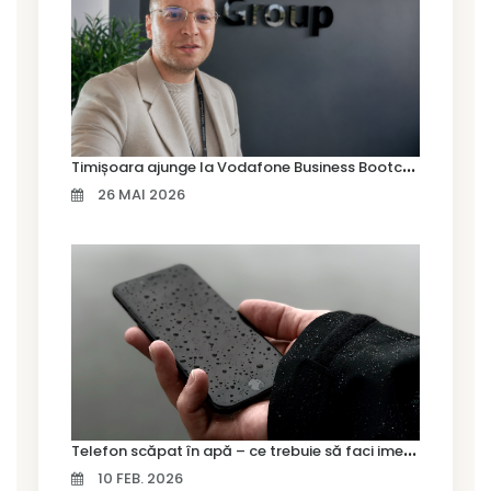
T
imișoara ajunge la Vodafone Business Bootcamp prin Marius Cermian de la Armour România
26 MAI 2026
T
elefon scăpat în apă – ce trebuie să faci imediat și ce greșeli să eviți
10 FEB. 2026