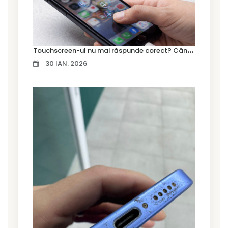
T
ouchscreen-ul nu mai răspunde corect? Când trebuie schimbat display-ul
30 IAN. 2026