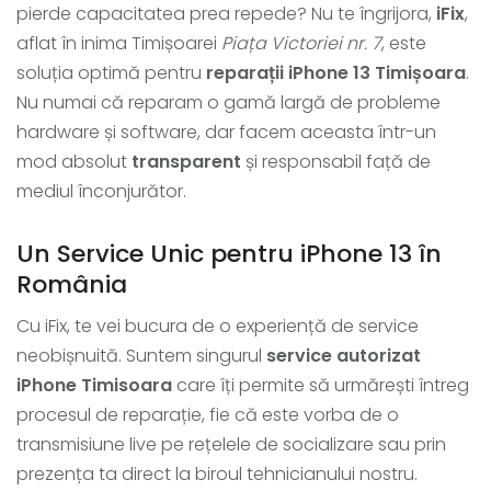
pierde capacitatea prea repede? Nu te îngrijora,
iFix
,
aflat în inima Timișoarei
Piața Victoriei nr. 7
, este
soluția optimă pentru
reparații iPhone 13 Timișoara
.
Nu numai că reparam o gamă largă de probleme
hardware și software, dar facem aceasta într-un
mod absolut
transparent
și responsabil față de
mediul înconjurător.
Un Service Unic pentru iPhone 13 în
România
Cu iFix, te vei bucura de o experiență de service
neobișnuită. Suntem singurul
service autorizat
iPhone Timisoara
care îți permite să urmărești întreg
procesul de reparație, fie că este vorba de o
transmisiune live pe rețelele de socializare sau prin
prezența ta direct la biroul tehnicianului nostru.