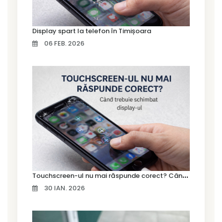
Display spart la telefon în Timișoara
06 FEB. 2026
T
ouchscreen-ul nu mai răspunde corect? Când trebuie schimbat display-ul
30 IAN. 2026