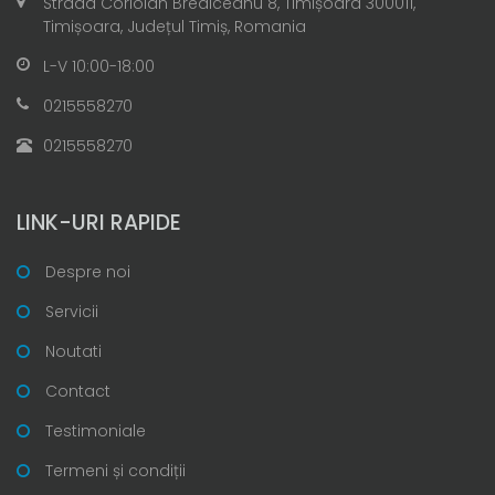
Strada Coriolan Brediceanu 8, Timișoara 300011,
Timișoara, Județul Timiș, Romania
L-V 10:00-18:00
0215558270
0215558270
LINK-URI RAPIDE
Despre noi
Servicii
Noutati
Contact
Testimoniale
Termeni și condiții