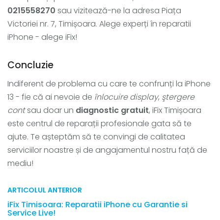
0215558270
sau vizitează-ne la adresa Piața
Victoriei nr. 7, Timișoara. Alege experți în reparatii
iPhone - alege iFix!
Concluzie
Indiferent de problema cu care te confrunți la iPhone
13 - fie că ai nevoie de
înlocuire display
,
ştergere
cont
sau doar un
diagnostic gratuit
, iFix Timișoara
este centrul de reparații profesionale gata să te
ajute. Te așteptăm să te convingi de calitatea
serviciilor noastre și de angajamentul nostru față de
mediu!
ARTICOLUL ANTERIOR
iFix Timisoara: Reparatii iPhone cu Garantie si
Service Live!