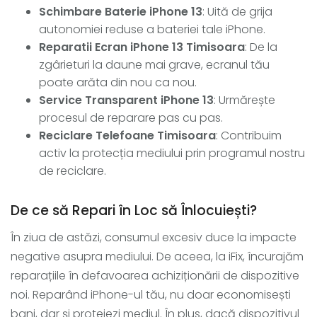
Schimbare Baterie iPhone 13
: Uită de grija
autonomiei reduse a bateriei tale iPhone.
Reparatii Ecran iPhone 13 Timisoara
: De la
zgârieturi la daune mai grave, ecranul tău
poate arăta din nou ca nou.
Service Transparent iPhone 13
: Urmărește
procesul de reparare pas cu pas.
Reciclare Telefoane Timisoara
: Contribuim
activ la protecția mediului prin programul nostru
de reciclare.
De ce să Repari în Loc să Înlocuiești?
În ziua de astăzi, consumul excesiv duce la impacte
negative asupra mediului. De aceea, la iFix, încurajăm
reparațiile în defavoarea achiziționării de dispozitive
noi. Reparând iPhone-ul tău, nu doar economisești
bani, dar și protejezi mediul. În plus, dacă dispozitivul