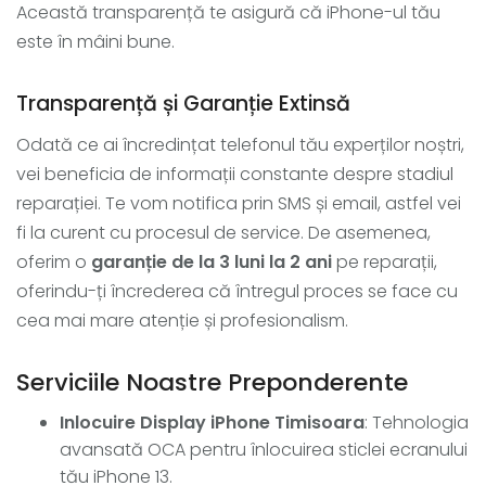
Această transparență te asigură că iPhone-ul tău
este în mâini bune.
Transparență și Garanție Extinsă
Odată ce ai încredințat telefonul tău experților noștri,
vei beneficia de informații constante despre stadiul
reparației. Te vom notifica prin SMS și email, astfel vei
fi la curent cu procesul de service. De asemenea,
oferim o
garanție de la 3 luni la 2 ani
pe reparații,
oferindu-ți încrederea că întregul proces se face cu
cea mai mare atenție și profesionalism.
Serviciile Noastre Preponderente
Inlocuire Display iPhone Timisoara
: Tehnologia
avansată OCA pentru înlocuirea sticlei ecranului
tău iPhone 13.