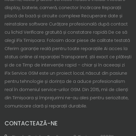
display, baterie, cameră, conector încărcare Reparații
placă de bază și circuite complexe Recuperare date și
reinstalare software Curățare profesională după contact
cu lichid Verificare gratuită și constatare rapidă De ce să
alegi iFix Timișoara: Folosim doar piese de calitate testată
Oferim garanție reală pentru toate reparațiile Ai acces la
status online al reparației Transparent: știi exact ce plătești
și de ce Timp de intervenție rapid – chiar și în aceeași zi
iFix Service GSM este un proiect local, născut din pasiune
pentru tehnologie și dorința de a aduce profesionalism
real în domeniul service-urilor GSM. Din 2015, mii de clienți
din Timișoara și împrejurimi ne-au ales pentru seriozitate,
comunicare clară și reparații durabile.
CONTACTEAZĂ-NE