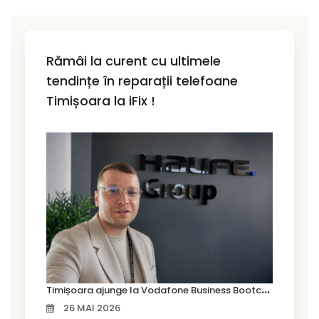
Rămâi la curent cu ultimele
tendințe în reparații telefoane
Timișoara la iFix !
T
imișoara ajunge la Vodafone Business Bootcamp prin Marius Cermian de la Armour România
26 MAI 2026