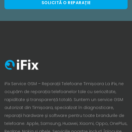
SOLICITĂ O REPARAȚIE
iFix Service GSM – Reparații Telefoane Timișoara La iFix, ne
ocupăm de reparația telefoanelor tale cu seriozitate,
rapiditate și transparență totală. Suntem un service GSM
autorizat din Timișoara, specializat în diagnosticare,
reparații hardware și software pentru toate brandurile de
telefoane: Apple, Samsung, Huawei, Xiaomi, Oppo, OnePlus,
Realme, Nokia și altele. Serviciile noastre includ: Înlocuire