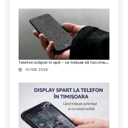
T
elefon scăpat în apă – ce trebuie să faci imediat și ce greșeli să eviți
10 FEB. 2026