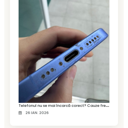
T
elefonul nu se mai încarcă corect? Cauze frecvente și soluții la service în Timișoara
26 IAN. 2026