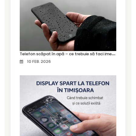
T
elefon scăpat în apă – ce trebuie să faci imediat și ce greșeli să eviți
10 FEB. 2026