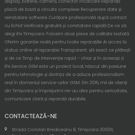
display, baterie, cameră, conector încărcare Reparații
placă de bază și circuite complexe Recuperare date și
reinstalare software Curățare profesională după contact
cu lichid Verificare gratuită și constatare rapidă De ce să
alegi iFix Timișoara: Folosim doar piese de calitate testată
Oferim garanție reală pentru toate reparațiile Ai acces la
status online al reparației Transparent: știi exact ce plătești
și de ce Timp de intervenție rapid – chiar și în aceeași zi
iFix Service GSM este un proiect local, născut din pasiune
pentru tehnologie și dorința de a aduce profesionalism
real în domeniul service-urilor GSM. Din 2015, mii de clienți
din Timișoara și împrejurimi ne-au ales pentru seriozitate,
comunicare clară și reparații durabile.
CONTACTEAZĂ-NE
Strada Coriolan Brediceanu 8, Timișoara 300011,