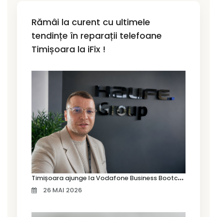
Rămâi la curent cu ultimele
tendințe în reparații telefoane
Timișoara la iFix !
T
imișoara ajunge la Vodafone Business Bootcamp prin Marius Cermian de la Armour România
26 MAI 2026