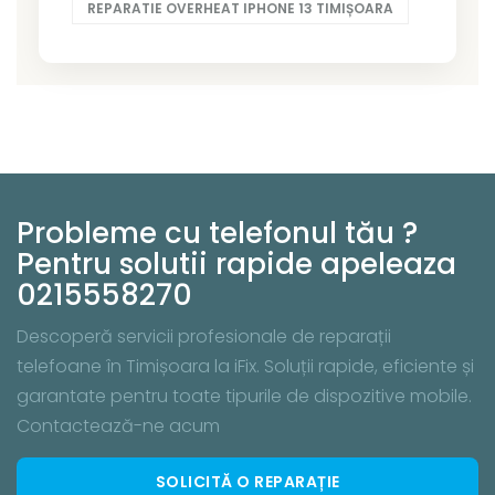
REPARATIE OVERHEAT IPHONE 13 TIMIȘOARA
Probleme cu telefonul tău ?
Pentru solutii rapide apeleaza
0215558270
Descoperă servicii profesionale de reparații
telefoane în Timișoara la iFix. Soluții rapide, eficiente și
garantate pentru toate tipurile de dispozitive mobile.
Contactează-ne acum
SOLICITĂ O REPARAȚIE