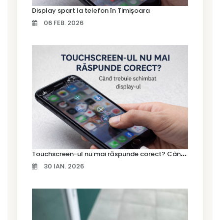
Display spart la telefon în Timișoara
06 FEB. 2026
T
ouchscreen-ul nu mai răspunde corect? Când trebuie schimbat display-ul
30 IAN. 2026