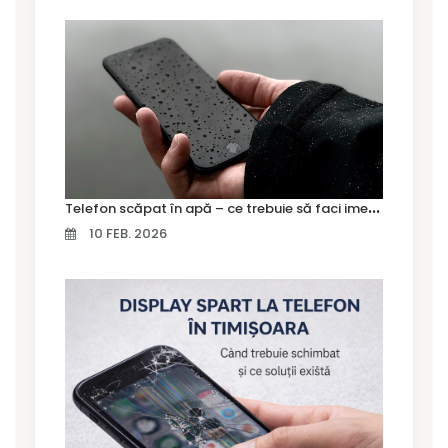
T
elefon scăpat în apă – ce trebuie să faci imediat și ce greșeli să eviți
10 FEB. 2026