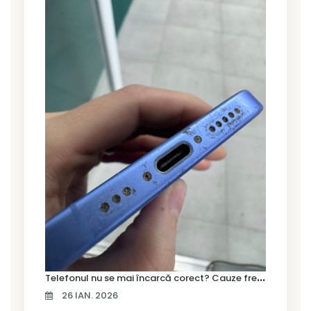
T
elefonul nu se mai încarcă corect? Cauze frecvente și soluții la service în Timișoara
26 IAN. 2026