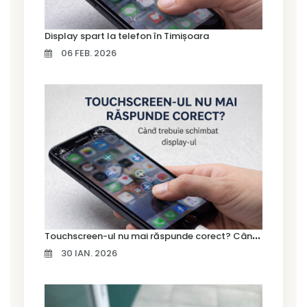
Display spart la telefon în Timișoara
06 FEB. 2026
T
ouchscreen-ul nu mai răspunde corect? Când trebuie schimbat display-ul
30 IAN. 2026