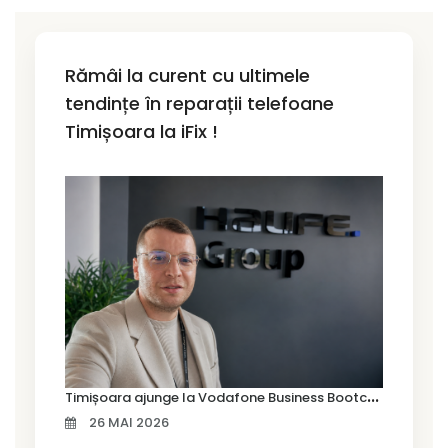
Rămâi la curent cu ultimele
tendințe în reparații telefoane
Timișoara la iFix !
T
imișoara ajunge la Vodafone Business Bootcamp prin Marius Cermian de la Armour România
26 MAI 2026