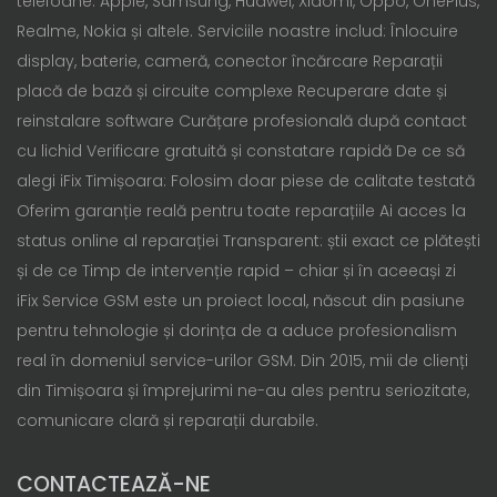
telefoane: Apple, Samsung, Huawei, Xiaomi, Oppo, OnePlus,
Realme, Nokia și altele. Serviciile noastre includ: Înlocuire
display, baterie, cameră, conector încărcare Reparații
placă de bază și circuite complexe Recuperare date și
reinstalare software Curățare profesională după contact
cu lichid Verificare gratuită și constatare rapidă De ce să
alegi iFix Timișoara: Folosim doar piese de calitate testată
Oferim garanție reală pentru toate reparațiile Ai acces la
status online al reparației Transparent: știi exact ce plătești
și de ce Timp de intervenție rapid – chiar și în aceeași zi
iFix Service GSM este un proiect local, născut din pasiune
pentru tehnologie și dorința de a aduce profesionalism
real în domeniul service-urilor GSM. Din 2015, mii de clienți
din Timișoara și împrejurimi ne-au ales pentru seriozitate,
comunicare clară și reparații durabile.
CONTACTEAZĂ-NE