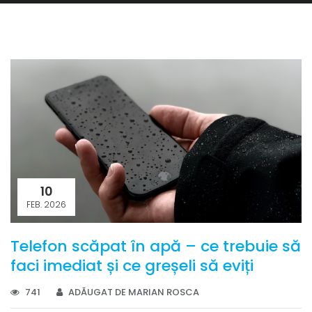
10
FEB. 2026
Telefon scăpat în apă – ce trebuie să
faci imediat și ce greșeli să eviți
741
ADĂUGAT DE MARIAN ROSCA