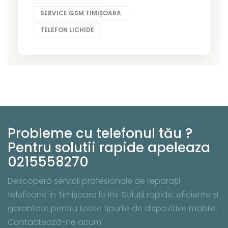
SERVICE GSM TIMIȘOARA
TELEFON LICHIDE
Probleme cu telefonul tău ?
Pentru solutii rapide apeleaza
0215558270
Descoperă servicii profesionale de reparații
telefoane în Timișoara la iFix. Soluții rapide, eficiente și
garantate pentru toate tipurile de dispozitive mobile.
Contactează-ne acum