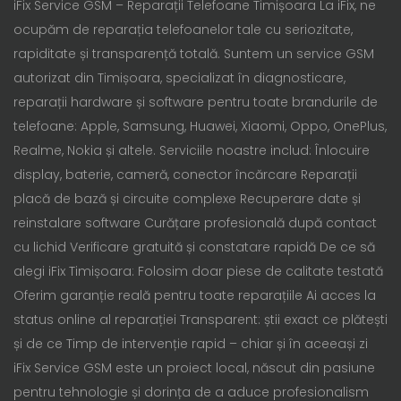
iFix Service GSM – Reparații Telefoane Timișoara La iFix, ne
ocupăm de reparația telefoanelor tale cu seriozitate,
rapiditate și transparență totală. Suntem un service GSM
autorizat din Timișoara, specializat în diagnosticare,
reparații hardware și software pentru toate brandurile de
telefoane: Apple, Samsung, Huawei, Xiaomi, Oppo, OnePlus,
Realme, Nokia și altele. Serviciile noastre includ: Înlocuire
display, baterie, cameră, conector încărcare Reparații
placă de bază și circuite complexe Recuperare date și
reinstalare software Curățare profesională după contact
cu lichid Verificare gratuită și constatare rapidă De ce să
alegi iFix Timișoara: Folosim doar piese de calitate testată
Oferim garanție reală pentru toate reparațiile Ai acces la
status online al reparației Transparent: știi exact ce plătești
și de ce Timp de intervenție rapid – chiar și în aceeași zi
iFix Service GSM este un proiect local, născut din pasiune
pentru tehnologie și dorința de a aduce profesionalism