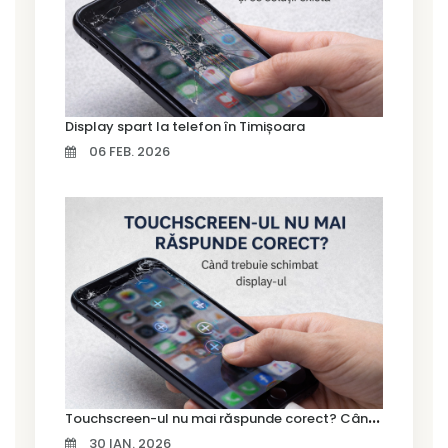
Display spart la telefon în Timișoara
06 FEB. 2026
T
ouchscreen-ul nu mai răspunde corect? Când trebuie schimbat display-ul
30 IAN. 2026