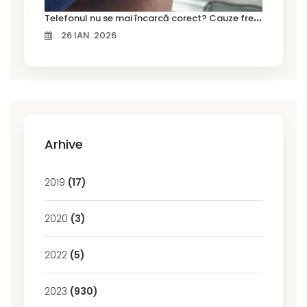
T
elefonul nu se mai încarcă corect? Cauze frecvente și soluții la service în Timișoara
26 IAN. 2026
Arhive
2019
(17)
2020
(3)
2022
(5)
2023
(930)