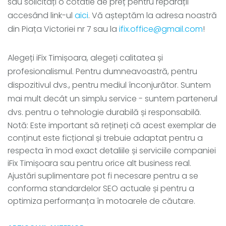
sau solicitați o cotatie de preț pentru reparații
accesând link-ul
aici
. Vă așteptăm la adresa noastră
din Piața Victoriei nr 7 sau la
ifix.office@gmail.com
!
Alegeți iFix Timișoara, alegeți calitatea și
profesionalismul. Pentru dumneavoastră, pentru
dispozitivul dvs., pentru mediul înconjurător. Suntem
mai mult decât un simplu service - suntem partenerul
dvs. pentru o tehnologie durabilă și responsabilă.
Notă: Este important să rețineți că acest exemplar de
conținut este ficțional și trebuie adaptat pentru a
respecta în mod exact detaliile și serviciile companiei
iFix Timișoara sau pentru orice alt business real.
Ajustări suplimentare pot fi necesare pentru a se
conforma standardelor SEO actuale și pentru a
optimiza performanța în motoarele de căutare.