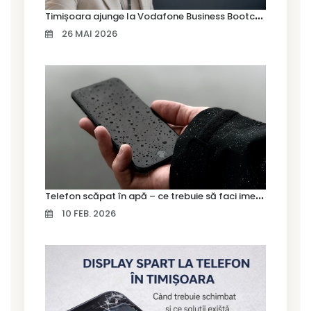
T
imișoara ajunge la Vodafone Business Bootcamp prin Marius Cermian de la Armour România
26 MAI 2026
T
elefon scăpat în apă – ce trebuie să faci imediat și ce greșeli să eviți
10 FEB. 2026