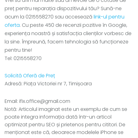
Vrei să afli mai multe sau ai nevoie de o cotatie de
preț pentru reparația dispozitivului tău? Sună-ne
acum la 0215558270 sau accesează
link-ul pentru
oferta
. Cu peste 450 de recenzii pozitive în Google,
experiența noastră și satisfacția clienților vorbesc de
la sine. Împreună, facem tehnologia să funcționeze
pentru tine!
Tel: 0215558270
Solicită Oferă de Preț
Adresă: Piața Victoriei nr 7, Timișoara
Email: ifix.office@gmail.com
Notă: Articolul imaginat este un exemplu de cum se
poate integra informația dată într-un articol
optimizat pentru SEO și prietenos pentru cititori. De
menționat este că, deoarece modelele iPhone se