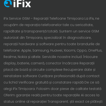
iFix Service GSM – Reparații Telefoane Timișoara La iFix, ne
ocupăm de reparația telefoanelor tale cu seriozitate,
rapiditate și transparență totală. Suntem un service GSM
autorizat din Timișoara, specializat în diagnosticare,
reparații hardware și software pentru toate brandurile de
telefoane: Apple, Samsung, Huawei, Xiaomi, Oppo, OnePlus,
Realme, Nokia și altele. Serviciile noastre includ: Înlocuire
display, baterie, cameră, conector încărcare Reparații
placă de bază și circuite complexe Recuperare date și
reinstalare software Curățare profesională după contact
cu lichid Verificare gratuită și constatare rapidă De ce să
alegi iFix Timișoara: Folosim doar piese de calitate testată
Oferim garanție reală pentru toate reparațiile Ai acces la
status online al reparației Transparent: știi exact ce plătești