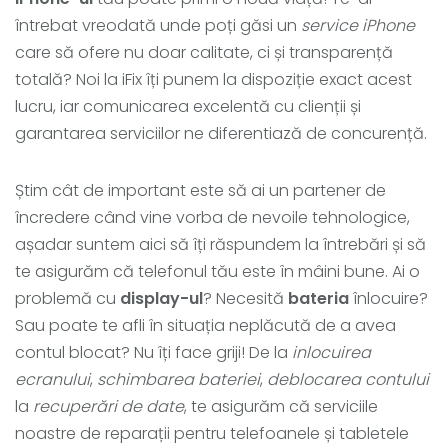
întrebat vreodată unde poți găsi un
service iPhone
care să ofere nu doar calitate, ci și transparență
totală? Noi la iFix îți punem la dispoziție exact acest
lucru, iar comunicarea excelentă cu clienții și
garantarea serviciilor ne diferentiază de concurență.
Știm cât de important este să ai un partener de
încredere când vine vorba de nevoile tehnologice,
așadar suntem aici să îți răspundem la întrebări și să
te asigurăm că telefonul tău este în mâini bune. Ai o
problemă cu
display-ul
? Necesită
bateria
înlocuire?
Sau poate te afli în situația neplăcută de a avea
contul blocat? Nu îți face griji! De la
inlocuirea
ecranului
,
schimbarea bateriei
,
deblocarea contului
la
recuperări de date
, te asigurăm că serviciile
noastre de reparații pentru telefoanele și tabletele