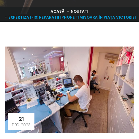
ACASĂ
NOUTATI
EXPERTIZA IFIX: REPARATII IPHONE TIMISOARA ÎN PIAȚA VICTORIEI
21
DEC. 2023