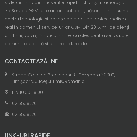
și de ce Timp de intervenție rapid – chiar și în aceeași zi
iFix Service GSM este un proiect local, născut din pasiune
pentru tehnologie și dorința de a aduce profesionalism
real în domeniul service-urilor GSM. Din 2015, mii de clienți
din Timișoara și împrejurimi ne-au ales pentru seriozitate,
comunicare clară și reparații durabile.
CONTACTEAZĂ-NE
Strada Coriolan Brediceanu 8, Timișoara 300011,
Timișoara, Județul Timiș, Romania
L-V 10:00-18:00
0215558270
0215558270
LINK-URI RAPIDE