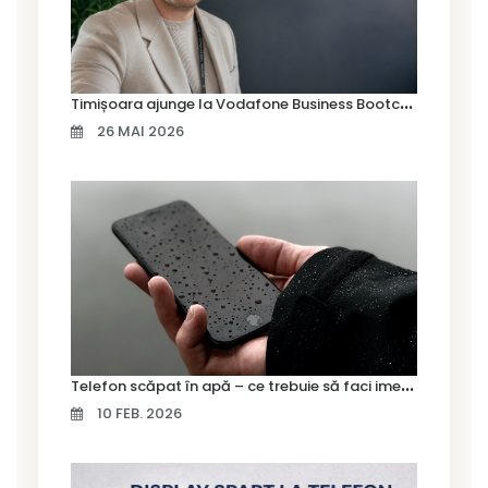
T
imișoara ajunge la Vodafone Business Bootcamp prin Marius Cermian de la Armour România
26 MAI 2026
T
elefon scăpat în apă – ce trebuie să faci imediat și ce greșeli să eviți
10 FEB. 2026