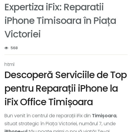
Expertiza iFix: Reparatii
iPhone Timisoara în Piața
Victoriei
568
html
Descoperă Serviciile de Top
pentru Reparații iPhone la
iFix Office Timișoara
Bun venit în centrul de reparații iFix din
Timișoara
,
situat strategic în Piața Victoriei, numărul 7, unde
iPhone-ul
tău poate primi o nouă viață! Te-ai