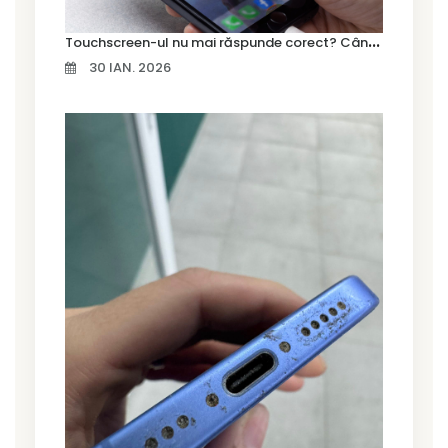
T
ouchscreen-ul nu mai răspunde corect? Când trebuie schimbat display-ul
30 IAN. 2026