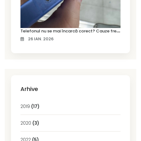
T
elefonul nu se mai încarcă corect? Cauze frecvente și soluții la service în Timișoara
26 IAN. 2026
Arhive
2019
(17)
2020
(3)
2022
(5)