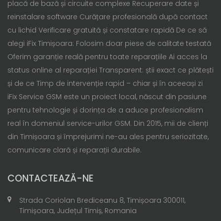
placă de bază și circuite complexe Recuperare date și
reinstalare software Curățare profesională după contact
cu lichid Verificare gratuită și constatare rapidă De ce să
alegi iFix Timișoara: Folosim doar piese de calitate testată
Oferim garanție reală pentru toate reparațiile Ai acces la
status online al reparației Transparent: știi exact ce plătești
și de ce Timp de intervenție rapid – chiar și în aceeași zi
iFix Service GSM este un proiect local, născut din pasiune
pentru tehnologie și dorința de a aduce profesionalism
real în domeniul service-urilor GSM. Din 2015, mii de clienți
din Timișoara și împrejurimi ne-au ales pentru seriozitate,
comunicare clară și reparații durabile.
CONTACTEAZĂ-NE
Strada Coriolan Brediceanu 8, Timișoara 300011,
Timișoara, Județul Timiș, Romania