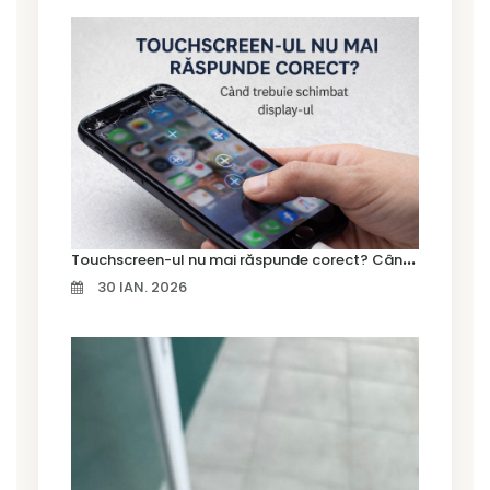
T
ouchscreen-ul nu mai răspunde corect? Când trebuie schimbat display-ul
30 IAN. 2026