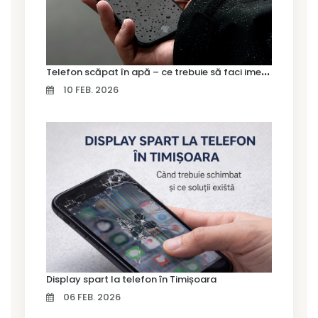
T
elefon scăpat în apă – ce trebuie să faci imediat și ce greșeli să eviți
10 FEB. 2026
Display spart la telefon în Timișoara
06 FEB. 2026