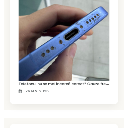
T
elefonul nu se mai încarcă corect? Cauze frecvente și soluții la service în Timișoara
26 IAN. 2026