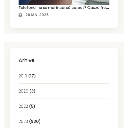
T
elefonul nu se mai încarcă corect? Cauze frecvente și soluții la service în Timișoara
26 IAN. 2026
Arhive
2019
(17)
2020
(3)
2022
(5)
2023
(930)