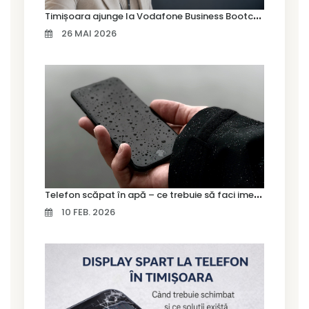
T
imișoara ajunge la Vodafone Business Bootcamp prin Marius Cermian de la Armour România
26 MAI 2026
T
elefon scăpat în apă – ce trebuie să faci imediat și ce greșeli să eviți
10 FEB. 2026