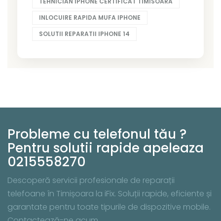
TEHNICIAN IPHONE CERTIFICAT TIMISOARA
INLOCUIRE RAPIDA MUFA IPHONE
SOLUTII REPARATII IPHONE 14
Probleme cu telefonul tău ?
Pentru solutii rapide apeleaza
0215558270
Descoperă servicii profesionale de reparații
telefoane în Timișoara la iFix. Soluții rapide, eficiente și
garantate pentru toate tipurile de dispozitive mobile.
Contactează-ne acum