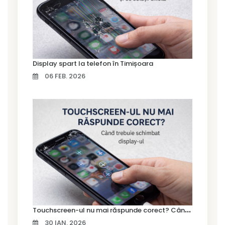
Display spart la telefon în Timișoara
06 FEB. 2026
T
ouchscreen-ul nu mai răspunde corect? Când trebuie schimbat display-ul
30 IAN. 2026