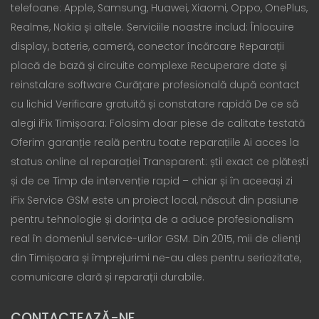
telefoane: Apple, Samsung, Huawei, Xiaomi, Oppo, OnePlus,
Realme, Nokia și altele. Serviciile noastre includ: Înlocuire
display, baterie, cameră, conector încărcare Reparații
placă de bază și circuite complexe Recuperare date și
reinstalare software Curățare profesională după contact
cu lichid Verificare gratuită și constatare rapidă De ce să
alegi iFix Timișoara: Folosim doar piese de calitate testată
Oferim garanție reală pentru toate reparațiile Ai acces la
status online al reparației Transparent: știi exact ce plătești
și de ce Timp de intervenție rapid – chiar și în aceeași zi
iFix Service GSM este un proiect local, născut din pasiune
pentru tehnologie și dorința de a aduce profesionalism
real în domeniul service-urilor GSM. Din 2015, mii de clienți
din Timișoara și împrejurimi ne-au ales pentru seriozitate,
comunicare clară și reparații durabile.
CONTACTEAZĂ-NE