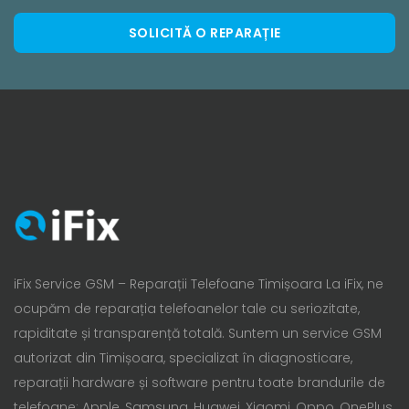
SOLICITĂ O REPARAȚIE
iFix Service GSM – Reparații Telefoane Timișoara La iFix, ne
ocupăm de reparația telefoanelor tale cu seriozitate,
rapiditate și transparență totală. Suntem un service GSM
autorizat din Timișoara, specializat în diagnosticare,
reparații hardware și software pentru toate brandurile de
telefoane: Apple, Samsung, Huawei, Xiaomi, Oppo, OnePlus,