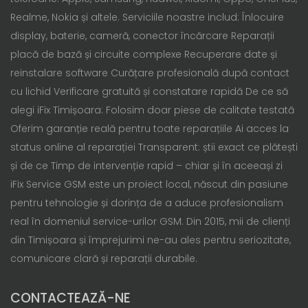
Realme, Nokia și altele. Serviciile noastre includ: Înlocuire
display, baterie, cameră, conector încărcare Reparații
placă de bază și circuite complexe Recuperare date și
reinstalare software Curățare profesională după contact
cu lichid Verificare gratuită și constatare rapidă De ce să
alegi iFix Timișoara: Folosim doar piese de calitate testată
Oferim garanție reală pentru toate reparațiile Ai acces la
status online al reparației Transparent: știi exact ce plătești
și de ce Timp de intervenție rapid – chiar și în aceeași zi
iFix Service GSM este un proiect local, născut din pasiune
pentru tehnologie și dorința de a aduce profesionalism
real în domeniul service-urilor GSM. Din 2015, mii de clienți
din Timișoara și împrejurimi ne-au ales pentru seriozitate,
comunicare clară și reparații durabile.
CONTACTEAZĂ-NE