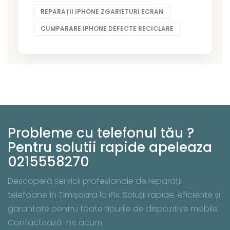
REPARAȚII IPHONE ZGARIETURI ECRAN
CUMPARARE IPHONE DEFECTE RECICLARE
Probleme cu telefonul tău ?
Pentru solutii rapide apeleaza
0215558270
Descoperă servicii profesionale de reparații
telefoane în Timișoara la iFix. Soluții rapide, eficiente și
garantate pentru toate tipurile de dispozitive mobile.
Contactează-ne acum