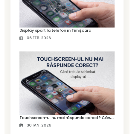
Display spart la telefon în Timișoara
06 FEB. 2026
T
ouchscreen-ul nu mai răspunde corect? Când trebuie schimbat display-ul
30 IAN. 2026