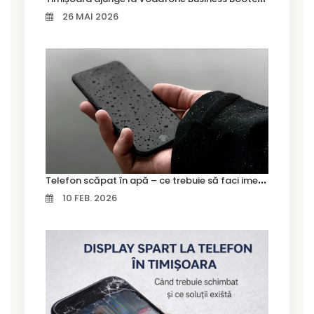
26 MAI 2026
T
elefon scăpat în apă – ce trebuie să faci imediat și ce greșeli să eviți
10 FEB. 2026