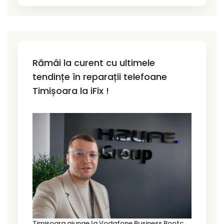
Rămâi la curent cu ultimele
tendințe în reparații telefoane
Timișoara la iFix !
T
imișoara ajunge la Vodafone Business Bootcamp prin Marius Cermian de la Armour România