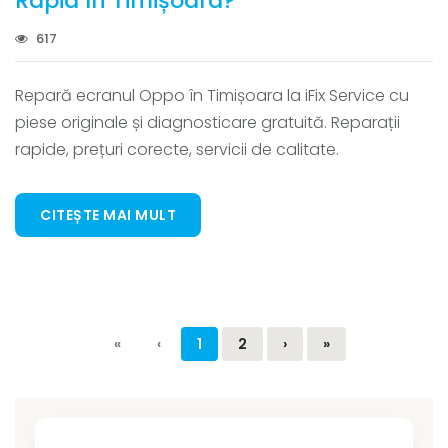
Rapid în Timișoara?
617
Repară ecranul Oppo în Timișoara la iFix Service cu
piese originale și diagnosticare gratuită. Reparații
rapide, prețuri corecte, servicii de calitate.
CITEȘTE MAI MULT
«
‹
1
2
›
»