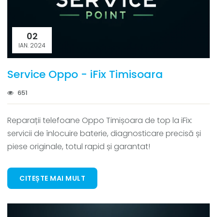
02
IAN. 2024
Service Oppo - iFix Timisoara
651
Reparații telefoane Oppo Timișoara de top la iFix:
servicii de înlocuire baterie, diagnosticare precisă și
piese originale, totul rapid și garantat!
CITEȘTE MAI MULT