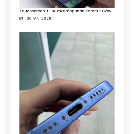
T
ouchscreen-ul nu mai răspunde corect? Când trebuie schimbat display-ul
30 IAN. 2026