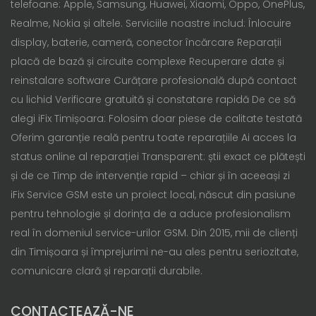
telefoane: Apple, Samsung, Huawei, Xiaomi, Oppo, OnePlus,
Realme, Nokia și altele. Serviciile noastre includ: Înlocuire
display, baterie, cameră, conector încărcare Reparații
placă de bază și circuite complexe Recuperare date și
reinstalare software Curățare profesională după contact
cu lichid Verificare gratuită și constatare rapidă De ce să
alegi iFix Timișoara: Folosim doar piese de calitate testată
Oferim garanție reală pentru toate reparațiile Ai acces la
status online al reparației Transparent: știi exact ce plătești
și de ce Timp de intervenție rapid – chiar și în aceeași zi
iFix Service GSM este un proiect local, născut din pasiune
pentru tehnologie și dorința de a aduce profesionalism
real în domeniul service-urilor GSM. Din 2015, mii de clienți
din Timișoara și împrejurimi ne-au ales pentru seriozitate,
comunicare clară și reparații durabile.
CONTACTEAZĂ-NE