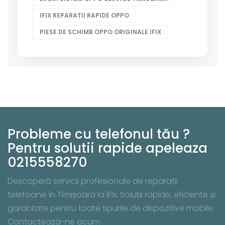
IFIX REPARATII RAPIDE OPPO
PIESE DE SCHIMB OPPO ORIGINALE IFIX
Probleme cu telefonul tău ?
Pentru solutii rapide apeleaza
0215558270
Descoperă servicii profesionale de reparații
telefoane în Timișoara la iFix. Soluții rapide, eficiente și
garantate pentru toate tipurile de dispozitive mobile.
Contactează-ne acum