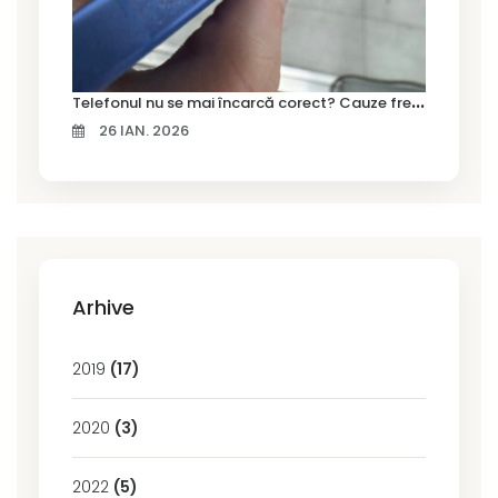
T
elefonul nu se mai încarcă corect? Cauze frecvente și soluții la service în Timișoara
26 IAN. 2026
Arhive
2019
(17)
2020
(3)
2022
(5)