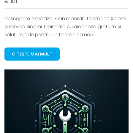
841
Descoperă expertiza iFix în reparații telefoane Xiaomi
și service Xiaomi Timișoara cu diagnoză gratuită și
soluții rapide pentru un telefon ca nou!
CITEȘTE MAI MULT