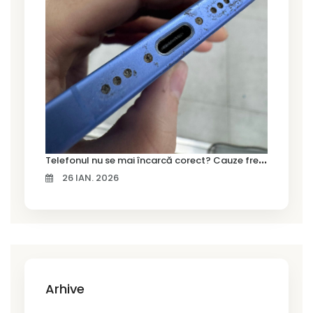
T
elefonul nu se mai încarcă corect? Cauze frecvente și soluții la service în Timișoara
26 IAN. 2026
Arhive