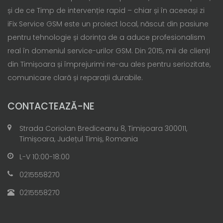
și de ce Timp de intervenție rapid – chiar și în aceeași zi
iFix Service GSM este un proiect local, născut din pasiune
pentru tehnologie și dorința de a aduce profesionalism
real în domeniul service-urilor GSM. Din 2015, mii de clienți
din Timișoara și împrejurimi ne-au ales pentru seriozitate,
comunicare clară și reparații durabile.
CONTACTEAZĂ-NE
Strada Coriolan Brediceanu 8, Timișoara 300011,
Timișoara, Județul Timiș, Romania
L-V 10:00-18:00
0215558270
0215558270