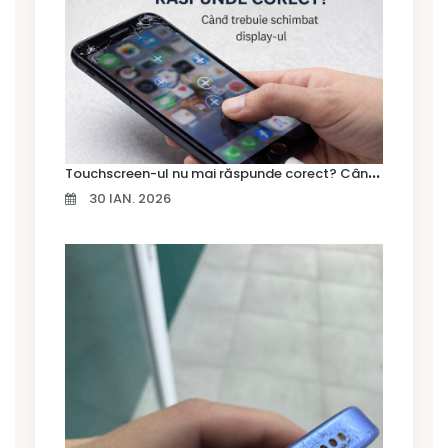
T
ouchscreen-ul nu mai răspunde corect? Când trebuie schimbat display-ul
30 IAN. 2026