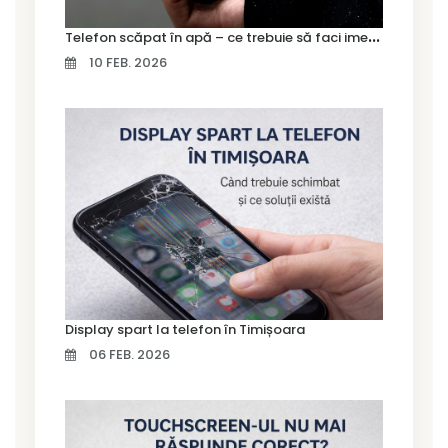
T
elefon scăpat în apă – ce trebuie să faci imediat și ce greșeli să eviți
10 FEB. 2026
Display spart la telefon în Timișoara
06 FEB. 2026