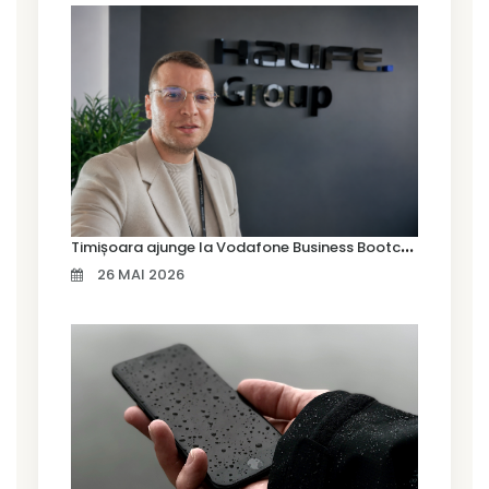
T
imișoara ajunge la Vodafone Business Bootcamp prin Marius Cermian de la Armour România
26 MAI 2026