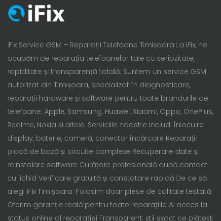
iFix Service GSM – Reparații Telefoane Timișoara La iFix, ne
ocupăm de reparația telefoanelor tale cu seriozitate,
rapiditate și transparență totală. Suntem un service GSM
autorizat din Timișoara, specializat în diagnosticare,
reparații hardware și software pentru toate brandurile de
telefoane: Apple, Samsung, Huawei, Xiaomi, Oppo, OnePlus,
Realme, Nokia și altele. Serviciile noastre includ: Înlocuire
display, baterie, cameră, conector încărcare Reparații
placă de bază și circuite complexe Recuperare date și
reinstalare software Curățare profesională după contact
cu lichid Verificare gratuită și constatare rapidă De ce să
alegi iFix Timișoara: Folosim doar piese de calitate testată
Oferim garanție reală pentru toate reparațiile Ai acces la
status online al reparației Transparent: știi exact ce plătești