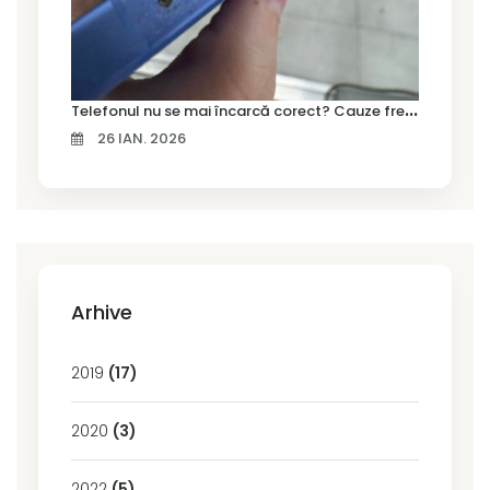
T
elefonul nu se mai încarcă corect? Cauze frecvente și soluții la service în Timișoara
26 IAN. 2026
Arhive
2019
(17)
2020
(3)
2022
(5)