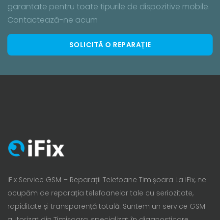
garantate pentru toate tipurile de dispozitive mobile.
Contactează-ne acum
SOLICITĂ O REPARAȚIE
iFix Service GSM – Reparații Telefoane Timișoara La iFix, ne
ocupăm de reparația telefoanelor tale cu seriozitate,
rapiditate și transparență totală. Suntem un service GSM
autorizat din Timișoara, specializat în diagnosticare,