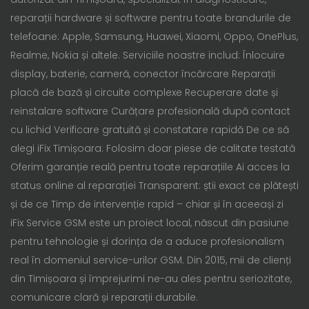
reparații hardware și software pentru toate brandurile de
telefoane: Apple, Samsung, Huawei, Xiaomi, Oppo, OnePlus,
Realme, Nokia și altele. Serviciile noastre includ: Înlocuire
display, baterie, cameră, conector încărcare Reparații
placă de bază și circuite complexe Recuperare date și
reinstalare software Curățare profesională după contact
cu lichid Verificare gratuită și constatare rapidă De ce să
alegi iFix Timișoara: Folosim doar piese de calitate testată
Oferim garanție reală pentru toate reparațiile Ai acces la
status online al reparației Transparent: știi exact ce plătești
și de ce Timp de intervenție rapid – chiar și în aceeași zi
iFix Service GSM este un proiect local, născut din pasiune
pentru tehnologie și dorința de a aduce profesionalism
real în domeniul service-urilor GSM. Din 2015, mii de clienți
din Timișoara și împrejurimi ne-au ales pentru seriozitate,
comunicare clară și reparații durabile.