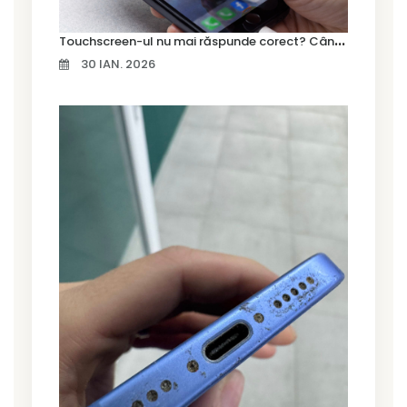
T
ouchscreen-ul nu mai răspunde corect? Când trebuie schimbat display-ul
30 IAN. 2026