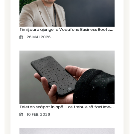
T
imișoara ajunge la Vodafone Business Bootcamp prin Marius Cermian de la Armour România
26 MAI 2026
T
elefon scăpat în apă – ce trebuie să faci imediat și ce greșeli să eviți
10 FEB. 2026