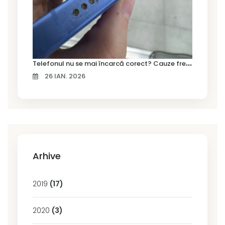
T
elefonul nu se mai încarcă corect? Cauze frecvente și soluții la service în Timișoara
26 IAN. 2026
Arhive
2019
(17)
2020
(3)