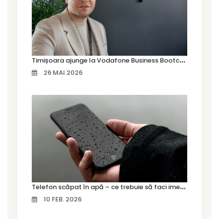
T
imișoara ajunge la Vodafone Business Bootcamp prin Marius Cermian de la Armour România
26 MAI 2026
T
elefon scăpat în apă – ce trebuie să faci imediat și ce greșeli să eviți
10 FEB. 2026