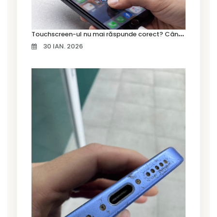
T
ouchscreen-ul nu mai răspunde corect? Când trebuie schimbat display-ul
30 IAN. 2026