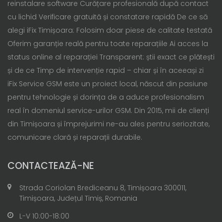
reinstalare software Curățare profesională după contact
cu lichid Verificare gratuită și constatare rapidă De ce să
alegi iFix Timișoara: Folosim doar piese de calitate testată
Oferim garanție reală pentru toate reparațiile Ai acces la
status online al reparației Transparent: știi exact ce plătești
și de ce Timp de intervenție rapid – chiar și în aceeași zi
iFix Service GSM este un proiect local, născut din pasiune
pentru tehnologie și dorința de a aduce profesionalism
real în domeniul service-urilor GSM. Din 2015, mii de clienți
din Timișoara și împrejurimi ne-au ales pentru seriozitate,
comunicare clară și reparații durabile.
CONTACTEAZĂ-NE
Strada Coriolan Brediceanu 8, Timișoara 300011,
Timișoara, Județul Timiș, Romania
L-V 10:00-18:00