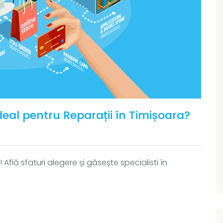
eal pentru Reparații în Timișoara?
flă sfaturi alegere și găsește specialisti în