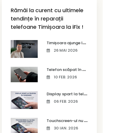
Rămâi la curent cu ultimele
tendințe în reparații
telefoane Timișoara la iFix !
T
imișoara ajunge la Vodafone Business Bootcamp prin Marius Cermian de la Armour România
26 MAI 2026
T
elefon scăpat în apă – ce trebuie să faci imediat și ce greșeli să eviți
10 FEB. 2026
D
isplay spart la telefon în Timișoara
06 FEB. 2026
T
ouchscreen-ul nu mai răspunde corect? Când trebuie schimbat display-ul
30 IAN. 2026