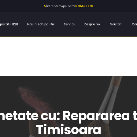
Întrebări? Apelează:
0215558270
paratii B2B
Hai in echipa iFix
Servicii
Despre noi
Noutati
Co
chetate cu: Repararea t
Timisoara