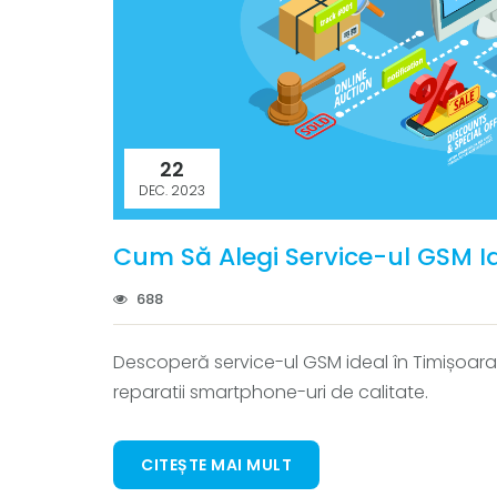
22
DEC. 2023
Cum Să Alegi Service-ul GSM Id
688
Descoperă service-ul GSM ideal în Timișoara! A
reparatii smartphone-uri de calitate.
CITEȘTE MAI MULT