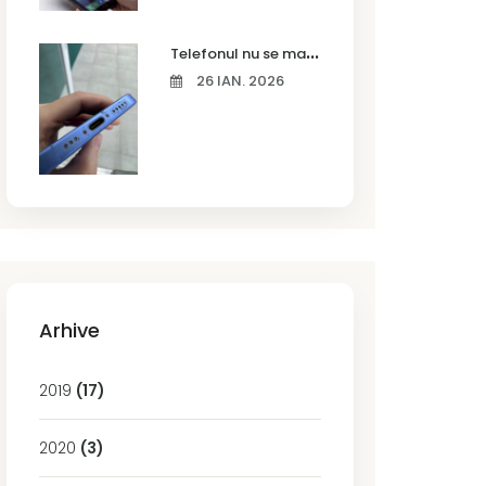
T
elefonul nu se mai încarcă corect? Cauze frecvente și soluții la service în Timișoara
26 IAN. 2026
Arhive
2019
(17)
2020
(3)