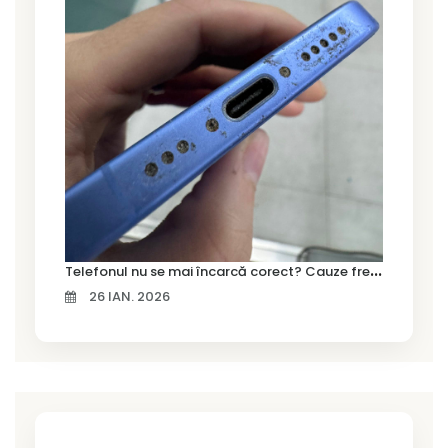
T
elefonul nu se mai încarcă corect? Cauze frecvente și soluții la service în Timișoara
26 IAN. 2026