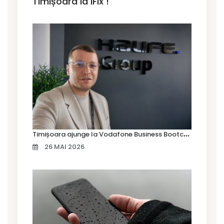
Timișoara la iFix !
T
imișoara ajunge la Vodafone Business Bootcamp prin Marius Cermian de la Armour România
26 MAI 2026