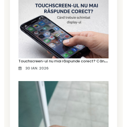
T
ouchscreen-ul nu mai răspunde corect? Când trebuie schimbat display-ul
30 IAN. 2026