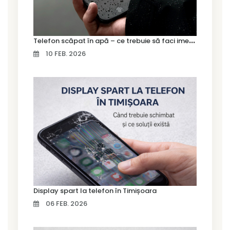
T
elefon scăpat în apă – ce trebuie să faci imediat și ce greșeli să eviți
10 FEB. 2026
Display spart la telefon în Timișoara
06 FEB. 2026