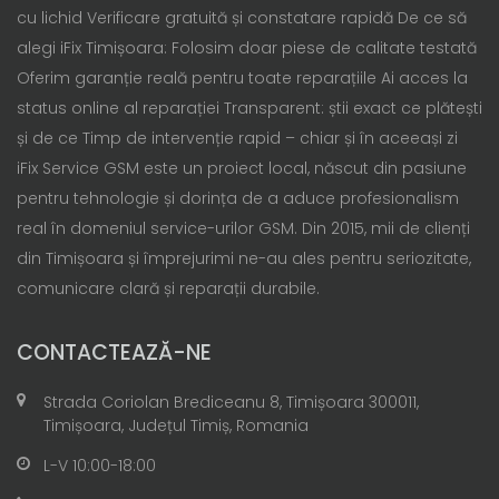
cu lichid Verificare gratuită și constatare rapidă De ce să
alegi iFix Timișoara: Folosim doar piese de calitate testată
Oferim garanție reală pentru toate reparațiile Ai acces la
status online al reparației Transparent: știi exact ce plătești
și de ce Timp de intervenție rapid – chiar și în aceeași zi
iFix Service GSM este un proiect local, născut din pasiune
pentru tehnologie și dorința de a aduce profesionalism
real în domeniul service-urilor GSM. Din 2015, mii de clienți
din Timișoara și împrejurimi ne-au ales pentru seriozitate,
comunicare clară și reparații durabile.
CONTACTEAZĂ-NE
Strada Coriolan Brediceanu 8, Timișoara 300011,
Timișoara, Județul Timiș, Romania
L-V 10:00-18:00