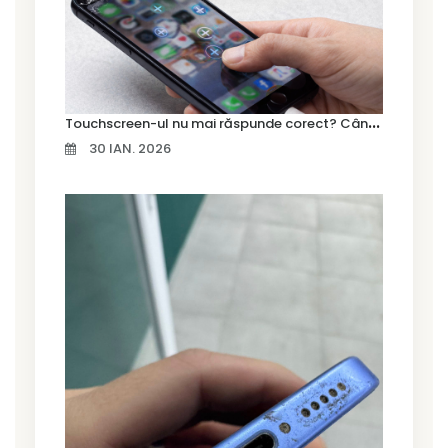
T
ouchscreen-ul nu mai răspunde corect? Când trebuie schimbat display-ul
30 IAN. 2026