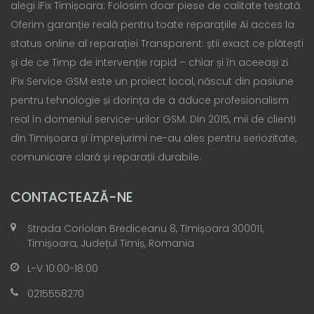
alegi iFix Timișoara: Folosim doar piese de calitate testată
Oferim garanție reală pentru toate reparațiile Ai acces la
status online al reparației Transparent: știi exact ce plătești
și de ce Timp de intervenție rapid – chiar și în aceeași zi
iFix Service GSM este un proiect local, născut din pasiune
pentru tehnologie și dorința de a aduce profesionalism
real în domeniul service-urilor GSM. Din 2015, mii de clienți
din Timișoara și împrejurimi ne-au ales pentru seriozitate,
comunicare clară și reparații durabile.
CONTACTEAZĂ-NE
Strada Coriolan Brediceanu 8, Timișoara 300011,
Timișoara, Județul Timiș, Romania
L-V 10:00-18:00
0215558270