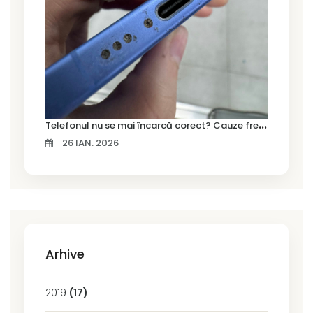
T
elefonul nu se mai încarcă corect? Cauze frecvente și soluții la service în Timișoara
26 IAN. 2026
Arhive
2019
(17)