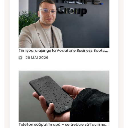
T
imișoara ajunge la Vodafone Business Bootcamp prin Marius Cermian de la Armour România
26 MAI 2026
T
elefon scăpat în apă – ce trebuie să faci imediat și ce greșeli să eviți