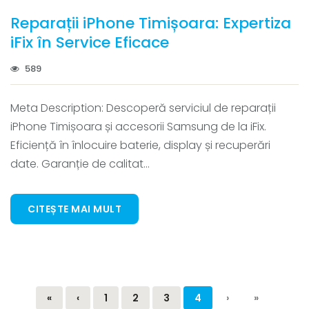
Reparații iPhone Timișoara: Expertiza
iFix în Service Eficace
589
Meta Description: Descoperă serviciul de reparații
iPhone Timișoara și accesorii Samsung de la iFix.
Eficiență în înlocuire baterie, display și recuperări
date. Garanție de calitat...
CITEȘTE MAI MULT
«
‹
1
2
3
4
›
»