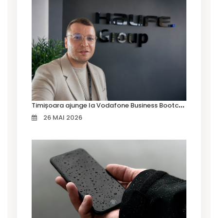
T
imișoara ajunge la Vodafone Business Bootcamp prin Marius Cermian de la Armour România
26 MAI 2026