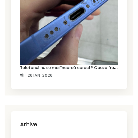
T
elefonul nu se mai încarcă corect? Cauze frecvente și soluții la service în Timișoara
26 IAN. 2026
Arhive