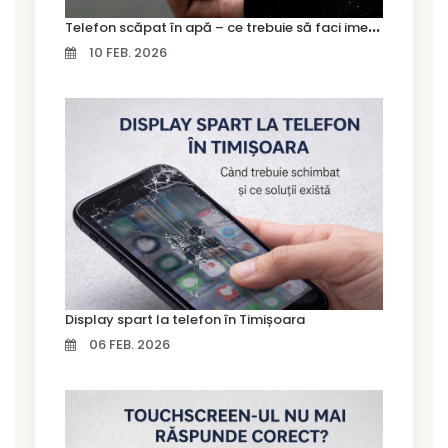
T
elefon scăpat în apă – ce trebuie să faci imediat și ce greșeli să eviți
10 FEB. 2026
Display spart la telefon în Timișoara
06 FEB. 2026