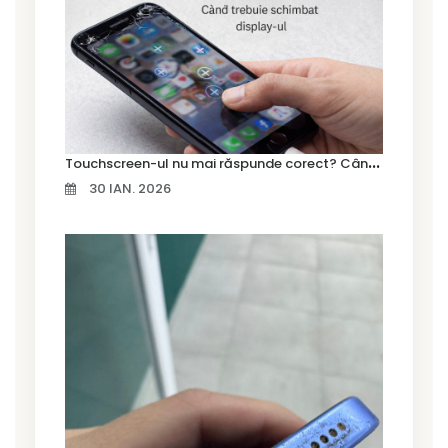
T
ouchscreen-ul nu mai răspunde corect? Când trebuie schimbat display-ul
30 IAN. 2026