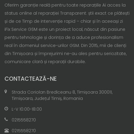
Oferim garanție reală pentru toate reparațiile Ai acces la
status online al reparației Transparent: știi exact ce plătești
și de ce Timp de intervenție rapid – chiar și în aceeași zi
iFix Service GSM este un proiect local, născut din pasiune
pentru tehnologie și dorința de a aduce profesionalism
real în domeniul service-urilor GSM. Din 2015, mii de clienți
din Timișoara și împrejurimi ne-au ales pentru seriozitate,
comunicare clară și reparații durabile.
CONTACTEAZĂ-NE
Strada Coriolan Brediceanu 8, Timișoara 300011,
Timișoara, Județul Timiș, Romania
L-V 10:00-18:00
0215558270
0215558270