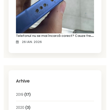
T
elefonul nu se mai încarcă corect? Cauze frecvente și soluții la service în Timișoara
26 IAN. 2026
Arhive
2019
(17)
2020
(3)