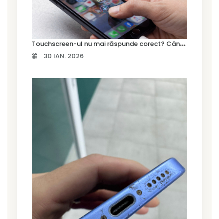
T
ouchscreen-ul nu mai răspunde corect? Când trebuie schimbat display-ul
30 IAN. 2026