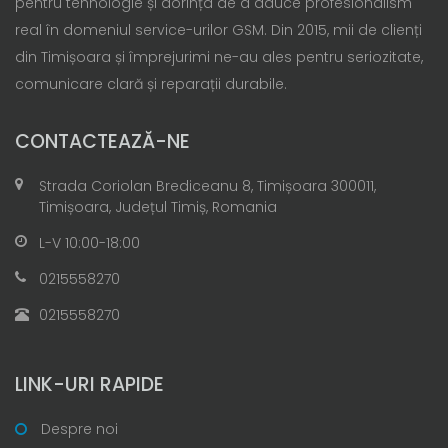
pentru tehnologie și dorința de a aduce profesionalism
real în domeniul service-urilor GSM. Din 2015, mii de clienți
din Timișoara și împrejurimi ne-au ales pentru seriozitate,
comunicare clară și reparații durabile.
CONTACTEAZĂ-NE
Strada Coriolan Brediceanu 8, Timișoara 300011,
Timișoara, Județul Timiș, Romania
L-V 10:00-18:00
0215558270
0215558270
LINK-URI RAPIDE
Despre noi