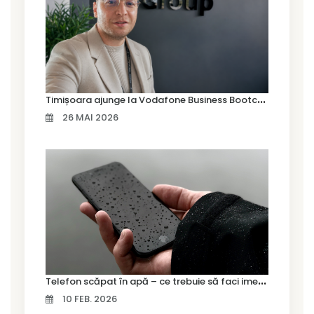
T
imișoara ajunge la Vodafone Business Bootcamp prin Marius Cermian de la Armour România
26 MAI 2026
T
elefon scăpat în apă – ce trebuie să faci imediat și ce greșeli să eviți
10 FEB. 2026