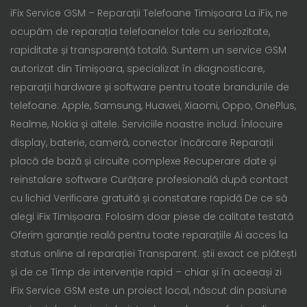
iFix Service GSM – Reparații Telefoane Timișoara La iFix, ne
ocupăm de reparația telefoanelor tale cu seriozitate,
rapiditate și transparență totală. Suntem un service GSM
autorizat din Timișoara, specializat în diagnosticare,
reparații hardware și software pentru toate brandurile de
telefoane: Apple, Samsung, Huawei, Xiaomi, Oppo, OnePlus,
Realme, Nokia și altele. Serviciile noastre includ: Înlocuire
display, baterie, cameră, conector încărcare Reparații
placă de bază și circuite complexe Recuperare date și
reinstalare software Curățare profesională după contact
cu lichid Verificare gratuită și constatare rapidă De ce să
alegi iFix Timișoara: Folosim doar piese de calitate testată
Oferim garanție reală pentru toate reparațiile Ai acces la
status online al reparației Transparent: știi exact ce plătești
și de ce Timp de intervenție rapid – chiar și în aceeași zi
iFix Service GSM este un proiect local, născut din pasiune