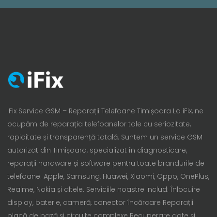
iFix Service GSM – Reparații Telefoane Timișoara La iFix, ne
ocupăm de reparația telefoanelor tale cu seriozitate,
rapiditate și transparență totală. Suntem un service GSM
autorizat din Timișoara, specializat în diagnosticare,
reparații hardware și software pentru toate brandurile de
telefoane: Apple, Samsung, Huawei, Xiaomi, Oppo, OnePlus,
Realme, Nokia și altele. Serviciile noastre includ: Înlocuire
display, baterie, cameră, conector încărcare Reparații
placă de bază și circuite complexe Recuperare date și