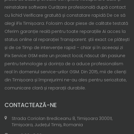
reinstalare software Curățare profesională după contact
cu lichid Verificare gratuită și constatare rapidă De ce să
alegi iFix Timișoara: Folosim doar piese de calitate testată
Oferim garanție reală pentru toate reparațiile Ai acces la
status online al reparației Transparent: știi exact ce plătești
și de ce Timp de intervenție rapid – chiar și în aceeași zi
iFix Service GSM este un proiect local, născut din pasiune
pentru tehnologie și dorința de a aduce profesionalism
real în domeniul service-urilor GSM. Din 2015, mii de clienți
din Timișoara și împrejurimi ne-au ales pentru seriozitate,
comunicare clară și reparații durabile.
CONTACTEAZĂ-NE
Strada Coriolan Brediceanu 8, Timișoara 300011,
Timișoara, Județul Timiș, Romania