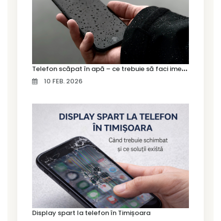
T
elefon scăpat în apă – ce trebuie să faci imediat și ce greșeli să eviți
10 FEB. 2026
Display spart la telefon în Timișoara