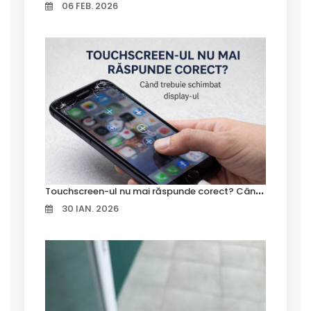
06 FEB. 2026
T
ouchscreen-ul nu mai răspunde corect? Când trebuie schimbat display-ul
30 IAN. 2026