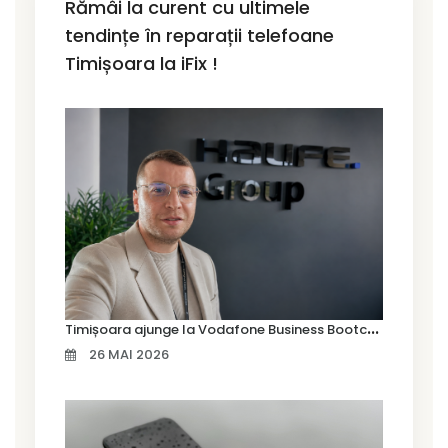
Rămâi la curent cu ultimele
tendințe în reparații telefoane
Timișoara la iFix !
T
imișoara ajunge la Vodafone Business Bootcamp prin Marius Cermian de la Armour România
26 MAI 2026