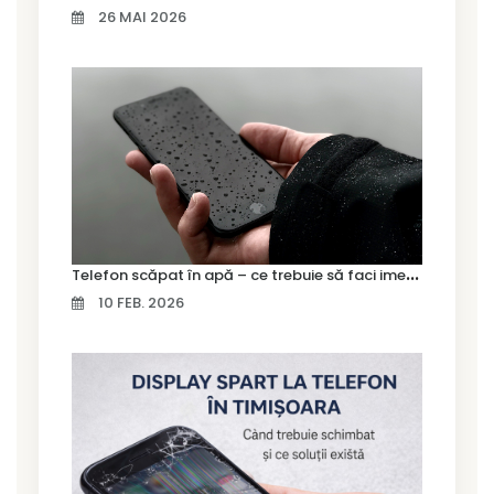
26 MAI 2026
T
elefon scăpat în apă – ce trebuie să faci imediat și ce greșeli să eviți
10 FEB. 2026