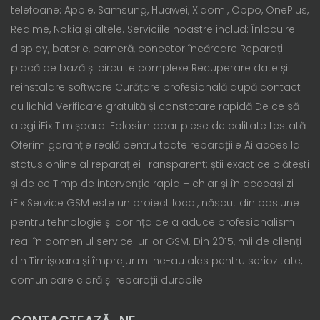
telefoane: Apple, Samsung, Huawei, Xiaomi, Oppo, OnePlus,
Realme, Nokia și altele. Serviciile noastre includ: Înlocuire
display, baterie, cameră, conector încărcare Reparații
placă de bază și circuite complexe Recuperare date și
reinstalare software Curățare profesională după contact
cu lichid Verificare gratuită și constatare rapidă De ce să
alegi iFix Timișoara: Folosim doar piese de calitate testată
Oferim garanție reală pentru toate reparațiile Ai acces la
status online al reparației Transparent: știi exact ce plătești
și de ce Timp de intervenție rapid – chiar și în aceeași zi
iFix Service GSM este un proiect local, născut din pasiune
pentru tehnologie și dorința de a aduce profesionalism
real în domeniul service-urilor GSM. Din 2015, mii de clienți
din Timișoara și împrejurimi ne-au ales pentru seriozitate,
comunicare clară și reparații durabile.