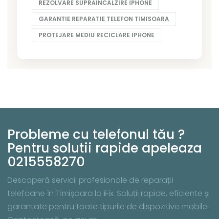
REZOLVARE SUPRAINCALZIRE IPHONE
GARANTIE REPARATIE TELEFON TIMISOARA
PROTEJARE MEDIU RECICLARE IPHONE
Probleme cu telefonul tău ?
Pentru solutii rapide apeleaza
0215558270
Descoperă servicii profesionale de reparații
telefoane în Timișoara la iFix. Soluții rapide, eficiente și
garantate pentru toate tipurile de dispozitive mobile.