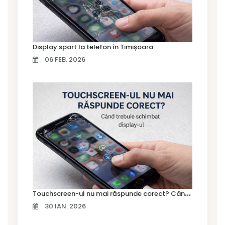
Display spart la telefon în Timișoara
06 FEB. 2026
T
ouchscreen-ul nu mai răspunde corect? Când trebuie schimbat display-ul
30 IAN. 2026