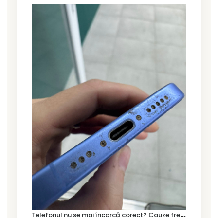
T
elefonul nu se mai încarcă corect? Cauze frecvente și soluții la service în Timișoara