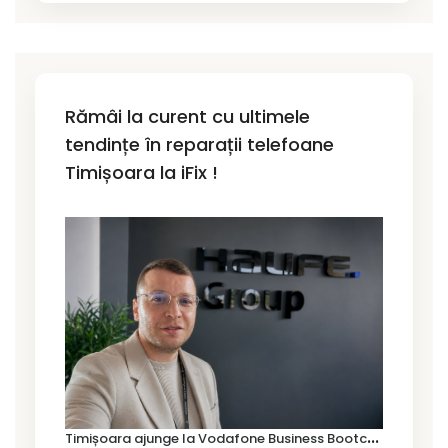
Rămâi la curent cu ultimele
tendințe în reparații telefoane
Timișoara la iFix !
T
imișoara ajunge la Vodafone Business Bootcamp prin Marius Cermian de la Armour România