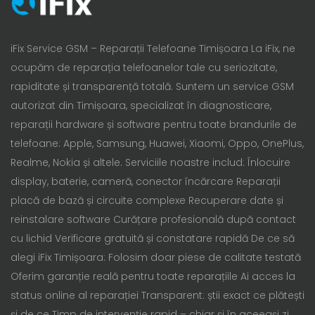
iFix Service GSM – Reparații Telefoane Timișoara La iFix, ne
ocupăm de reparația telefoanelor tale cu seriozitate,
rapiditate și transparență totală. Suntem un service GSM
autorizat din Timișoara, specializat în diagnosticare,
reparații hardware și software pentru toate brandurile de
telefoane: Apple, Samsung, Huawei, Xiaomi, Oppo, OnePlus,
Realme, Nokia și altele. Serviciile noastre includ: Înlocuire
display, baterie, cameră, conector încărcare Reparații
placă de bază și circuite complexe Recuperare date și
reinstalare software Curățare profesională după contact
cu lichid Verificare gratuită și constatare rapidă De ce să
alegi iFix Timișoara: Folosim doar piese de calitate testată
Oferim garanție reală pentru toate reparațiile Ai acces la
status online al reparației Transparent: știi exact ce plătești
și de ce Timp de intervenție rapid – chiar și în aceeași zi