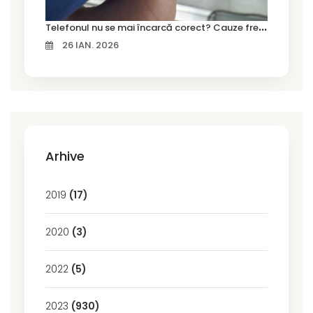
T
elefonul nu se mai încarcă corect? Cauze frecvente și soluții la service în Timișoara
26 IAN. 2026
Arhive
2019
(17)
2020
(3)
2022
(5)
2023
(930)