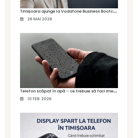
T
imișoara ajunge la Vodafone Business Bootcamp prin Marius Cermian de la Armour România
26 MAI 2026
T
elefon scăpat în apă – ce trebuie să faci imediat și ce greșeli să eviți
10 FEB. 2026