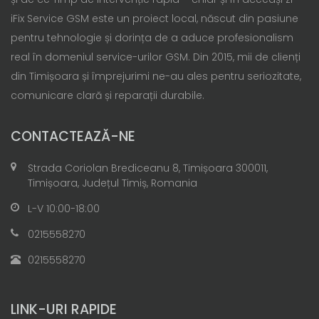
iFix Service GSM este un proiect local, născut din pasiune
pentru tehnologie și dorința de a aduce profesionalism
real în domeniul service-urilor GSM. Din 2015, mii de clienți
din Timișoara și împrejurimi ne-au ales pentru seriozitate,
comunicare clară și reparații durabile.
CONTACTEAZĂ-NE
Strada Coriolan Brediceanu 8, Timișoara 300011,
Timișoara, Județul Timiș, Romania
L-V 10:00-18:00
0215558270
0215558270
LINK-URI RAPIDE