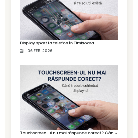
Display spart la telefon în Timișoara
06 FEB. 2026
T
ouchscreen-ul nu mai răspunde corect? Când trebuie schimbat display-ul