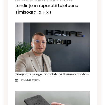
tendințe în reparații telefoane
Timișoara la iFix !
T
imișoara ajunge la Vodafone Business Bootcamp prin Marius Cermian de la Armour România
26 MAI 2026