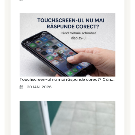
T
ouchscreen-ul nu mai răspunde corect? Când trebuie schimbat display-ul
30 IAN. 2026