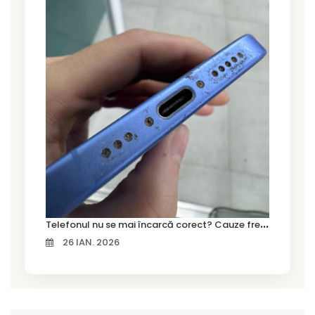
T
elefonul nu se mai încarcă corect? Cauze frecvente și soluții la service în Timișoara
26 IAN. 2026