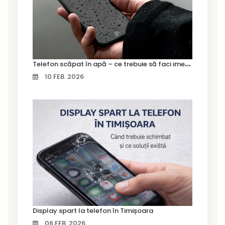
T
elefon scăpat în apă – ce trebuie să faci imediat și ce greșeli să eviți
10 FEB. 2026
Display spart la telefon în Timișoara
06 FEB. 2026