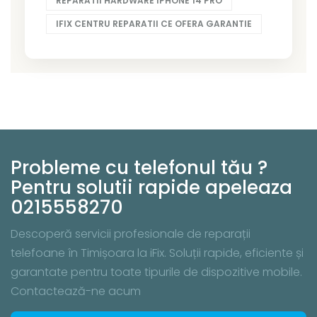
REPARATII HARDWARE IPHONE 14 PRO
IFIX CENTRU REPARATII CE OFERA GARANTIE
Probleme cu telefonul tău ?
Pentru solutii rapide apeleaza
0215558270
Descoperă servicii profesionale de reparații
telefoane în Timișoara la iFix. Soluții rapide, eficiente și
garantate pentru toate tipurile de dispozitive mobile.
Contactează-ne acum