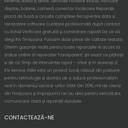
Realme, Nokia și altele. Serviciile noastre includ: Înlocuire
display, baterie, cameră, conector încărcare Reparații
placă de bază și circuite complexe Recuperare date și
reinstalare software Curățare profesională după contact
cu lichid Verificare gratuită și constatare rapidă De ce să
alegi iFix Timișoara: Folosim doar piese de calitate testată
Oferim garanție reală pentru toate reparațiile Ai acces la
status online al reparației Transparent: știi exact ce plătești
și de ce Timp de intervenție rapid – chiar și în aceeași zi
iFix Service GSM este un proiect local, născut din pasiune
pentru tehnologie și dorința de a aduce profesionalism
real în domeniul service-urilor GSM. Din 2015, mii de clienți
din Timișoara și împrejurimi ne-au ales pentru seriozitate,
comunicare clară și reparații durabile.
CONTACTEAZĂ-NE