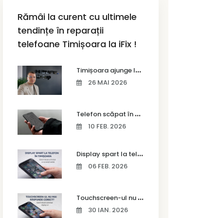
Rămâi la curent cu ultimele
tendințe în reparații
telefoane Timișoara la iFix !
T
imișoara ajunge la Vodafone Business Bootcamp prin Marius Cermian de la Armour România
26 MAI 2026
T
elefon scăpat în apă – ce trebuie să faci imediat și ce greșeli să eviți
10 FEB. 2026
D
isplay spart la telefon în Timișoara
06 FEB. 2026
T
ouchscreen-ul nu mai răspunde corect? Când trebuie schimbat display-ul
30 IAN. 2026