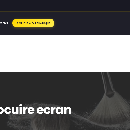
ntact
SOLICITĂ O REPARAȚIE
locuire ecran