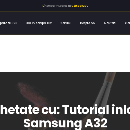
Întrebări? Apelează:
0215558270
paratii B2B
Hai in echipa iFix
Servicii
Despre noi
Noutati
Co
chetate cu: Tutorial in
Samsung A32