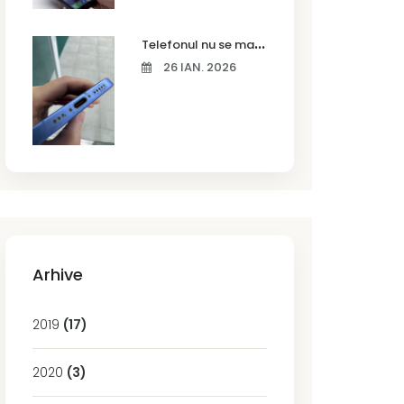
T
elefonul nu se mai încarcă corect? Cauze frecvente și soluții la service în Timișoara
26 IAN. 2026
Arhive
2019
(17)
2020
(3)