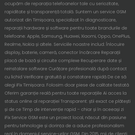
ocupăm de reparația telefoanelor tale cu seriozitate,
rapiditate și transparență totală. Suntem un service GSM
autorizat din Timișoara, specializat în diagnosticare,
reparații hardware și software pentru toate brandurile de
telefoane: Apple, Samsung, Huawei, Xiaomi, Oppo, OnePlus,
Realme, Nokia și altele. Serviciile noastre includ: Înlocuire
display, baterie, cameră, conector încărcare Reparații
placă de bază și circuite complexe Recuperare date și
reinstalare software Curățare profesională după contact
cu lichid Verificare gratuită și constatare rapidă De ce să
alegi iFix Timișoara: Folosim doar piese de calitate testată
Oferim garanție reală pentru toate reparațiile Ai acces la
status online al reparației Transparent: știi exact ce plătești
și de ce Timp de intervenție rapid – chiar și în aceeași zi
iFix Service GSM este un proiect local, născut din pasiune
pentru tehnologie și dorința de a aduce profesionalism
real în domeniul service-urilor GSM. Din 2015, mii de clienți