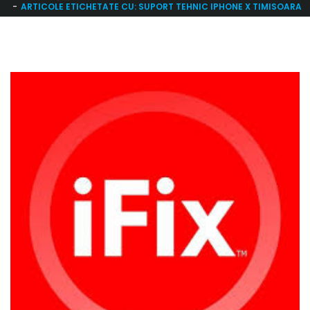
ARTICOLE ETICHETATE CU: SUPORT TEHNIC IPHONE X TIMISOARA