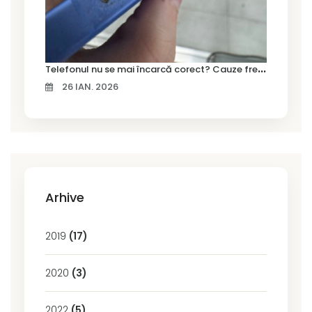
T
elefonul nu se mai încarcă corect? Cauze frecvente și soluții la service în Timișoara
26 IAN. 2026
Arhive
2019
(17)
2020
(3)
2022
(5)