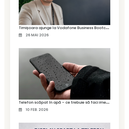
T
imișoara ajunge la Vodafone Business Bootcamp prin Marius Cermian de la Armour România
26 MAI 2026
T
elefon scăpat în apă – ce trebuie să faci imediat și ce greșeli să eviți
10 FEB. 2026