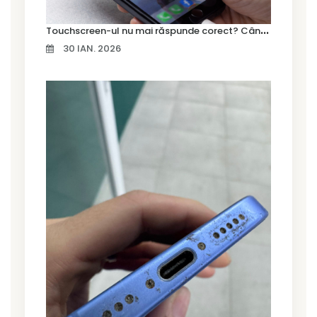
T
ouchscreen-ul nu mai răspunde corect? Când trebuie schimbat display-ul
30 IAN. 2026