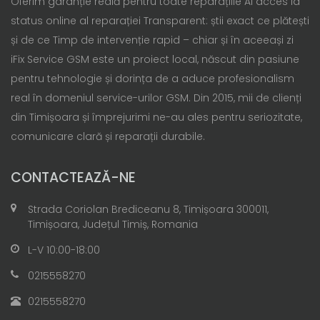
Oferim garanție reală pentru toate reparațiile Ai acces la
status online al reparației Transparent: știi exact ce plătești
și de ce Timp de intervenție rapid – chiar și în aceeași zi
iFix Service GSM este un proiect local, născut din pasiune
pentru tehnologie și dorința de a aduce profesionalism
real în domeniul service-urilor GSM. Din 2015, mii de clienți
din Timișoara și împrejurimi ne-au ales pentru seriozitate,
comunicare clară și reparații durabile.
CONTACTEAZĂ-NE
Strada Coriolan Brediceanu 8, Timișoara 300011,
Timișoara, Județul Timiș, Romania
L-V 10:00-18:00
0215558270
0215558270