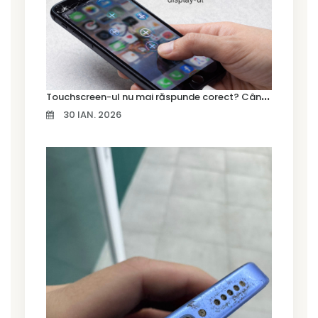
T
ouchscreen-ul nu mai răspunde corect? Când trebuie schimbat display-ul
30 IAN. 2026