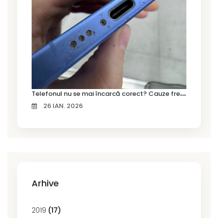
T
elefonul nu se mai încarcă corect? Cauze frecvente și soluții la service în Timișoara
26 IAN. 2026
Arhive
2019
(17)