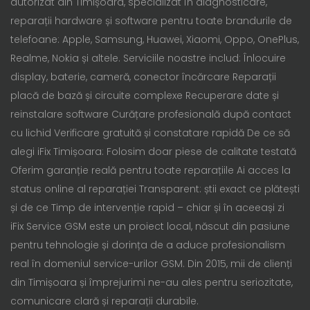
autorizat din Timișoara, specializat în diagnosticare,
reparații hardware și software pentru toate brandurile de
telefoane: Apple, Samsung, Huawei, Xiaomi, Oppo, OnePlus,
Realme, Nokia și altele. Serviciile noastre includ: Înlocuire
display, baterie, cameră, conector încărcare Reparații
placă de bază și circuite complexe Recuperare date și
reinstalare software Curățare profesională după contact
cu lichid Verificare gratuită și constatare rapidă De ce să
alegi iFix Timișoara: Folosim doar piese de calitate testată
Oferim garanție reală pentru toate reparațiile Ai acces la
status online al reparației Transparent: știi exact ce plătești
și de ce Timp de intervenție rapid – chiar și în aceeași zi
iFix Service GSM este un proiect local, născut din pasiune
pentru tehnologie și dorința de a aduce profesionalism
real în domeniul service-urilor GSM. Din 2015, mii de clienți
din Timișoara și împrejurimi ne-au ales pentru seriozitate,
comunicare clară și reparații durabile.