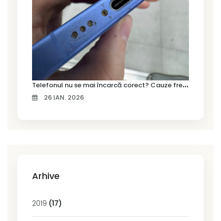
T
elefonul nu se mai încarcă corect? Cauze frecvente și soluții la service în Timișoara
26 IAN. 2026
Arhive
2019
(17)