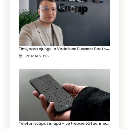
T
imișoara ajunge la Vodafone Business Bootcamp prin Marius Cermian de la Armour România
26 MAI 2026
T
elefon scăpat în apă – ce trebuie să faci imediat și ce greșeli să eviți