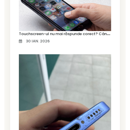
T
ouchscreen-ul nu mai răspunde corect? Când trebuie schimbat display-ul
30 IAN. 2026